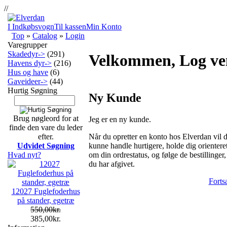
//
I Indkøbsvogn
Til kassen
Min Konto
Top
»
Catalog
»
Login
Varegrupper
Skadedyr->
(291)
Velkommen, Log ven
Havens dyr->
(216)
Hus og have
(6)
Gaveideer->
(44)
Hurtig Søgning
Ny Kunde
Brug nøgleord for at
Jeg er en ny kunde.
finde den vare du leder
Når du opretter en konto hos Elverdan vil 
efter.
kunne handle hurtigere, holde dig orientere
Udvidet Søgning
om din ordrestatus, og følge de bestillinger,
Hvad nyt?
du har afgivet.
Forts
12027 Fuglefoderhus
på stander, egetræ
550,00kr.
385,00kr.