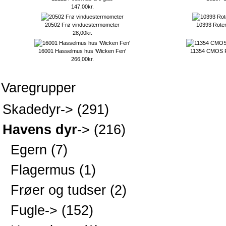
147,00kr.
20502 Frø vinduestermometer
10393 Roter
28,00kr.
16001 Hasselmus hus 'Wicken Fen'
11354 CMOS Fa
266,00kr.
Varegrupper
Skadedyr->
(291)
Havens dyr
->
(216)
Egern
(7)
Flagermus
(1)
Frøer og tudser
(2)
Fugle->
(152)