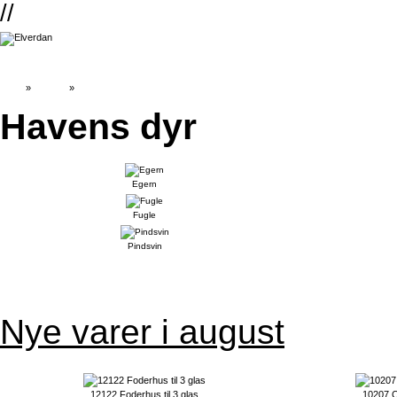
//
Top
»
Catalog
»
Havens dyr
Havens dyr
Egern
Fugle
Pindsvin
Nye varer i august
12122 Foderhus til 3 glas
10207 C