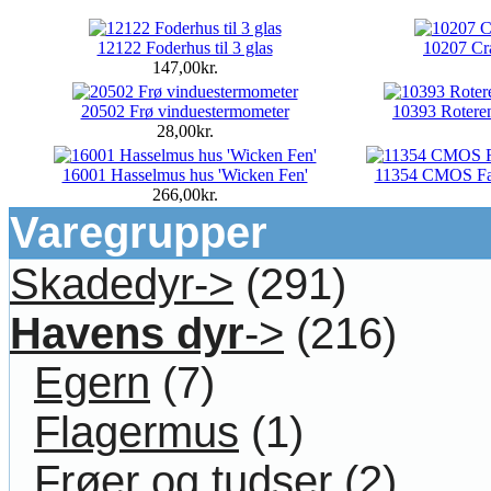
12122 Foderhus til 3 glas
10207 Cr
147,00kr.
20502 Frø vinduestermometer
10393 Roteren
28,00kr.
16001 Hasselmus hus 'Wicken Fen'
11354 CMOS Farv
266,00kr.
Varegrupper
Skadedyr->
(291)
Havens dyr
->
(216)
Egern
(7)
Flagermus
(1)
Frøer og tudser
(2)