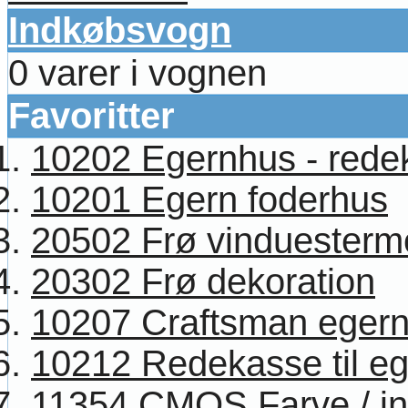
Indkøbsvogn
0 varer i vognen
Favoritter
10202 Egernhus - redek
10201 Egern foderhus
20502 Frø vinduesterm
20302 Frø dekoration
10207 Craftsman egern
10212 Redekasse til eg
11354 CMOS Farve / in