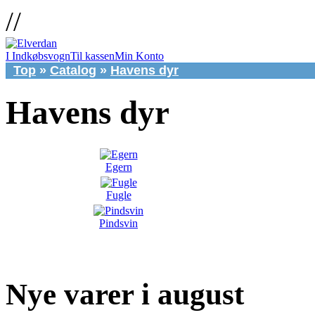
//
I Indkøbsvogn
Til kassen
Min Konto
Top
»
Catalog
»
Havens dyr
Havens dyr
Egern
Fugle
Pindsvin
Nye varer i august