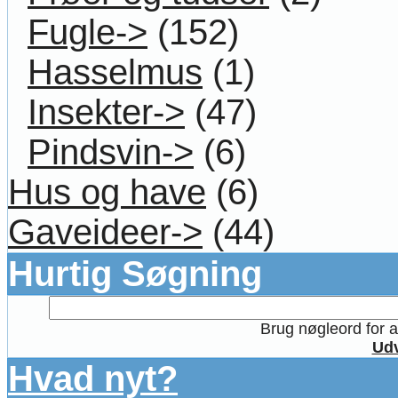
Fugle->
(152)
Hasselmus
(1)
Insekter->
(47)
Pindsvin->
(6)
Hus og have
(6)
Gaveideer->
(44)
Hurtig Søgning
Brug nøgleord for at
Udv
Hvad nyt?