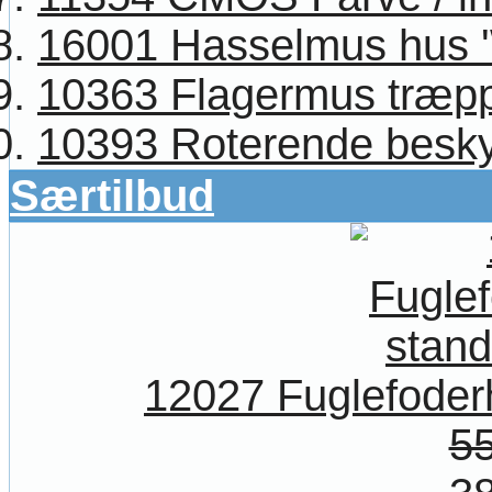
16001 Hasselmus hus '
10363 Flagermus træp
10393 Roterende beskyt
Særtilbud
12027 Fuglefoder
55