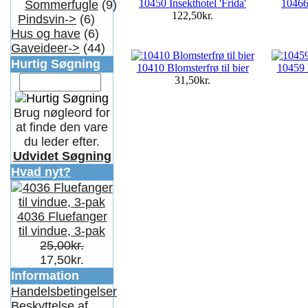
10450 Insekthotel 'Frida'
10466
Sommerfugle
(9)
122,50kr.
Pindsvin->
(6)
Hus og have
(6)
Gaveideer->
(44)
Hurtig Søgning
10410 Blomsterfrø til bier
10459 
31,50kr.
Brug nøgleord for
at finde den vare
du leder efter.
Udvidet Søgning
Hvad nyt?
4036 Fluefanger
til vindue, 3-pak
25,00kr.
17,50kr.
Information
Handelsbetingelser
Beskyttelse af