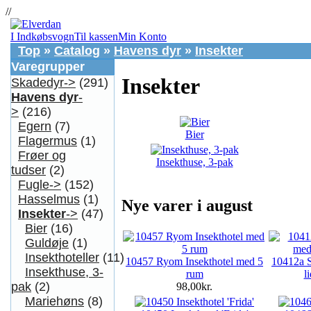
//
I Indkøbsvogn
Til kassen
Min Konto
Top
»
Catalog
»
Havens dyr
»
Insekter
Varegrupper
Insekter
Skadedyr->
(291)
Havens dyr
-
>
(216)
Egern
(7)
Bier
Flagermus
(1)
Frøer og
Insekthuse, 3-pak
tudser
(2)
Fugle->
(152)
Hasselmus
(1)
Nye varer i august
Insekter
->
(47)
Bier
(16)
Guldøje
(1)
Insekthoteller
(11)
10457 Ryom Insekthotel med 5
10412a S
Insekthuse, 3-
rum
l
pak
(2)
98,00kr.
Mariehøns
(8)