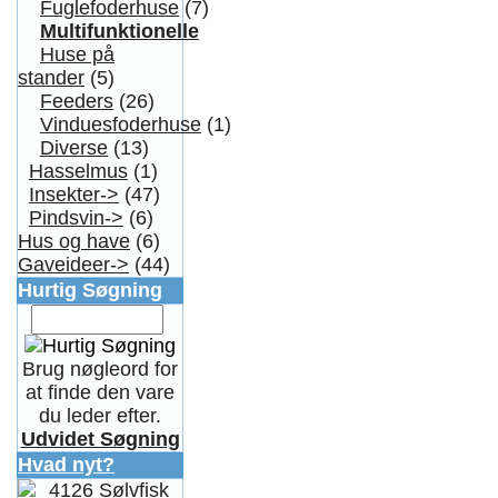
Fuglefoderhuse
(7)
Multifunktionelle
Huse på
stander
(5)
Feeders
(26)
Vinduesfoderhuse
(1)
Diverse
(13)
Hasselmus
(1)
Insekter->
(47)
Pindsvin->
(6)
Hus og have
(6)
Gaveideer->
(44)
Hurtig Søgning
Brug nøgleord for
at finde den vare
du leder efter.
Udvidet Søgning
Hvad nyt?