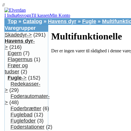
//
I Indkøbsvogn
Til kassen
Min Konto
Top
»
Catalog
»
Havens dyr
»
Fugle
»
Multifunkti
Varegrupper
Multifunktionelle
Skadedyr->
(291)
Havens dyr
-
>
(216)
Der er ingen varer til rådighed i denne var
Egern
(7)
Flagermus
(1)
Frøer og
tudser
(2)
Fugle
->
(152)
Redekasser-
>
(29)
Foderautomater-
>
(48)
Foderbrætter
(6)
Fuglebad
(12)
Fuglefoder
(3)
Foderstationer
(2)