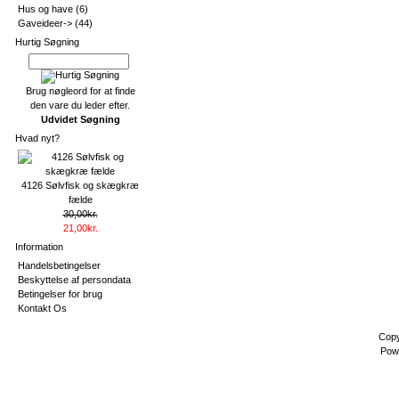
Hus og have
(6)
Gaveideer->
(44)
Hurtig Søgning
Brug nøgleord for at finde
den vare du leder efter.
Udvidet Søgning
Hvad nyt?
4126 Sølvfisk og skægkræ
fælde
30,00kr.
21,00kr.
Information
Handelsbetingelser
Beskyttelse af persondata
Betingelser for brug
Kontakt Os
Copy
Pow