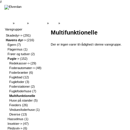
//
Top
»
Catalog
»
Havens dyr
»
Fugle
»
Multifunktionelle
Varegrupper
Multifunktionelle
Skadedyr->
(291)
Havens dyr
->
(216)
Der er ingen varer til rådighed i denne varegruppe.
Egern
(7)
Flagermus
(1)
Frøer og tudser
(2)
Fugle
->
(152)
Redekasser->
(29)
Foderautomater->
(48)
Foderbrætter
(6)
Fuglebad
(12)
Fuglefoder
(3)
Foderstationer
(2)
Fuglefoderhuse
(7)
Multifunktionelle
Huse på stander
(5)
Feeders
(26)
Vinduesfoderhuse
(1)
Diverse
(13)
Hasselmus
(1)
Insekter->
(47)
Pindsvin->
(6)