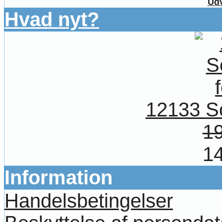
Udv
Hvad nyt?
12133 So
19
14
Information
Handelsbetingelser