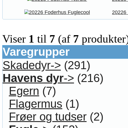
20226 
Viser
1
til
7
(af
7
produkter
Varegrupper
Skadedyr->
(291)
Havens dyr
->
(216)
Egern
(7)
Flagermus
(1)
Frøer og tudser
(2)