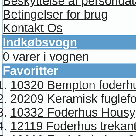
Beskyttelse af persondat
Betingelser for brug
Kontakt Os
Indkøbsvogn
0 varer i vognen
Favoritter
10320 Bempton foderh
20209 Keramisk fuglef
10332 Foderhus Housy
12119 Foderhus trekant