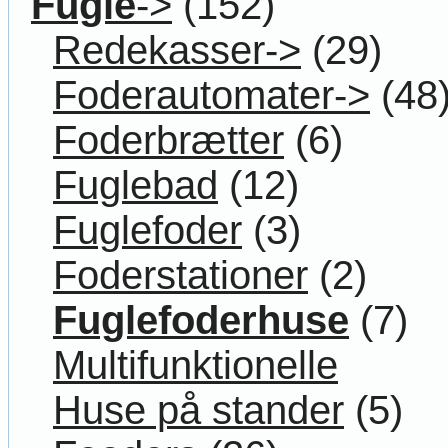
Fugle
->
(152)
Redekasser->
(29)
Foderautomater->
(48
Foderbrætter
(6)
Fuglebad
(12)
Fuglefoder
(3)
Foderstationer
(2)
Fuglefoderhuse
(7)
Multifunktionelle
Huse på stander
(5)