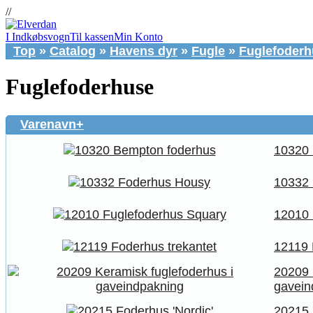
//
I Indkøbsvogn
Til kassen
Min Konto
Top
»
Catalog
»
Havens dyr
»
Fugle
»
Fuglefoder
Fuglefoderhuse
Varenavn+
10320 
10332
12010 
12119 
20209 
gavein
20215 