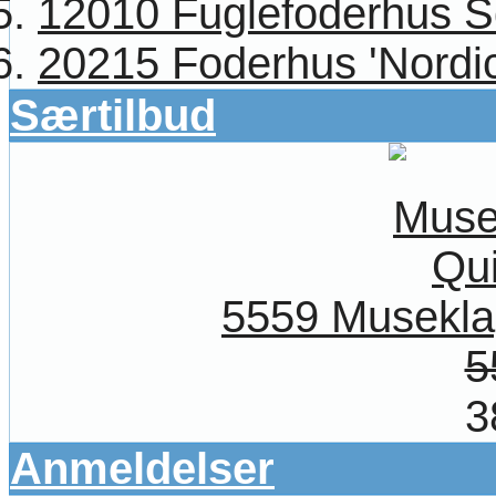
12010 Fuglefoderhus S
20215 Foderhus 'Nordic
Særtilbud
5559 Musekla
5
3
Anmeldelser