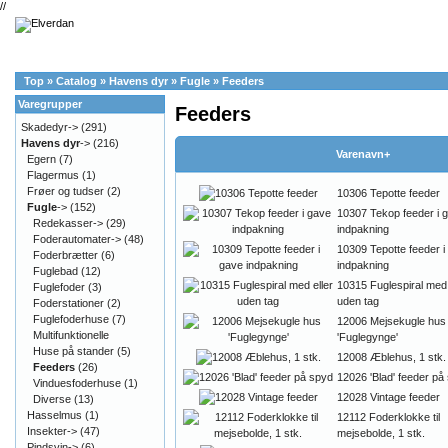
//
Top
»
Catalog
»
Havens dyr
»
Fugle
»
Feeders
Varegrupper
Feeders
Skadedyr->
(291)
Havens dyr
->
(216)
Varenavn+
Egern
(7)
Flagermus
(1)
Frøer og tudser
(2)
10306 Tepotte feeder
Fugle
->
(152)
10307 Tekop feeder i 
Redekasser->
(29)
indpakning
Foderautomater->
(48)
10309 Tepotte feeder i
Foderbrætter
(6)
indpakning
Fuglebad
(12)
10315 Fuglespiral med 
Fuglefoder
(3)
uden tag
Foderstationer
(2)
Fuglefoderhuse
(7)
12006 Mejsekugle hus
Multifunktionelle
'Fuglegynge'
Huse på stander
(5)
12008 Æblehus, 1 stk.
Feeders
(26)
12026 'Blad' feeder på
Vinduesfoderhuse
(1)
12028 Vintage feeder
Diverse
(13)
Hasselmus
(1)
12112 Foderklokke til
Insekter->
(47)
mejsebolde, 1 stk.
Pindsvin->
(6)