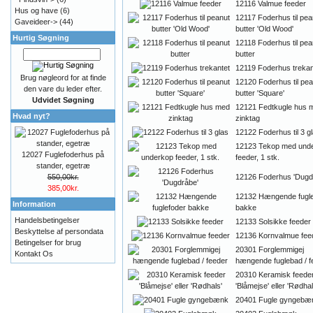
12116 Valmue feeder
Hus og have
(6)
12117 Foderhus til pea
Gaveideer->
(44)
butter 'Old Wood'
Hurtig Søgning
12118 Foderhus til pea
butter
12119 Foderhus trekan
Brug nøgleord for at finde
12120 Foderhus til pea
den vare du leder efter.
butter 'Square'
Udvidet Søgning
12121 Fedtkugle hus 
Hvad nyt?
zinktag
12122 Foderhus til 3 g
12123 Tekop med und
12027 Fuglefoderhus på
feeder, 1 stk.
stander, egetræ
550,00kr.
12126 Foderhus 'Dugd
385,00kr.
12132 Hængende fugle
Information
bakke
Handelsbetingelser
12133 Solsikke feeder
Beskyttelse af persondata
12136 Kornvalmue fee
Betingelser for brug
20301 Forglemmigej
Kontakt Os
hængende fuglebad / f
20310 Keramisk feede
'Blåmejse' eller 'Rødhal
20401 Fugle gyngebæ