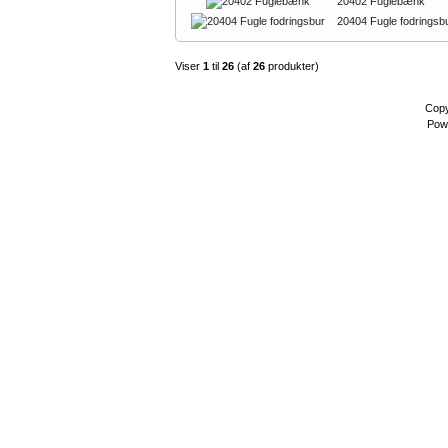
20402 Fuglebænk
20404 Fugle fodringsb
Viser
1
til
26
(af
26
produkter)
Copy
Pow