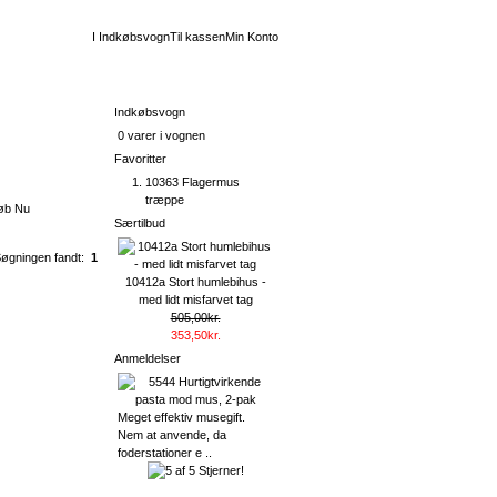
I Indkøbsvogn
Til kassen
Min Konto
Indkøbsvogn
0 varer i vognen
Favoritter
øb Nu
10363 Flagermus
træppe
øb Nu
Særtilbud
øgningen fandt:
1
10412a Stort humlebihus -
med lidt misfarvet tag
505,00kr.
353,50kr.
Anmeldelser
Meget effektiv musegift.
Nem at anvende, da
foderstationer e ..