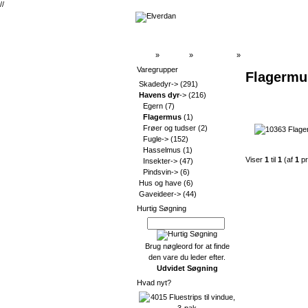
//
Top
»
Catalog
»
Havens dyr
»
Flagermus
Varegrupper
Flagermu
Skadedyr->
(291)
Havens dyr
->
(216)
Egern
(7)
Flagermus
(1)
Frøer og tudser
(2)
Fugle->
(152)
Hasselmus
(1)
Viser
1
til
1
(af
1
pr
Insekter->
(47)
Pindsvin->
(6)
Hus og have
(6)
Gaveideer->
(44)
Hurtig Søgning
Brug nøgleord for at finde
den vare du leder efter.
Udvidet Søgning
Hvad nyt?