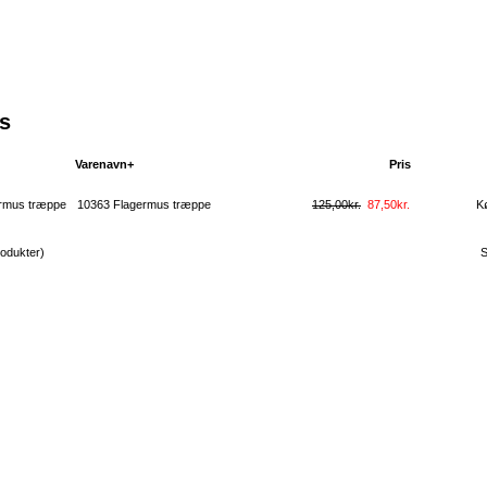
s
Varenavn+
Pris
K
10363 Flagermus træppe
125,00kr.
87,50kr.
K
odukter)
S