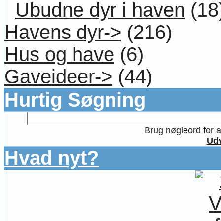
Ubudne dyr i haven
(18
Havens dyr->
(216)
Hus og have
(6)
Gaveideer->
(44)
Hurtig Søgning
Brug nøgleord for at
Udv
Hvad nyt?