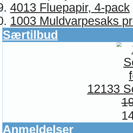
4013 Fluepapir, 4-pack
1003 Muldvarpesaks pr
Særtilbud
12133 So
19
14
Anmeldelser