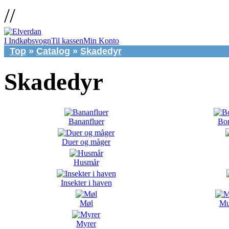
//
I Indkøbsvogn
Til kassen
Min Konto
Top
»
Catalog
»
Skadedyr
Skadedyr
Bananfluer
Bor
Duer og måger
Husmår
Insekter i haven
Møl
Mu
Myrer