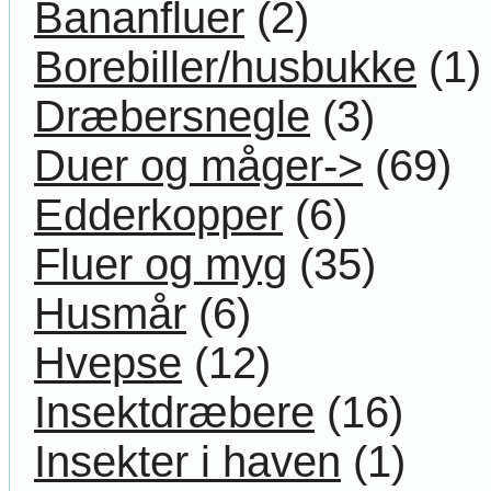
Bananfluer
(2)
Borebiller/husbukke
(1)
Dræbersnegle
(3)
Duer og måger->
(69)
Edderkopper
(6)
Fluer og myg
(35)
Husmår
(6)
Hvepse
(12)
Insektdræbere
(16)
Insekter i haven
(1)