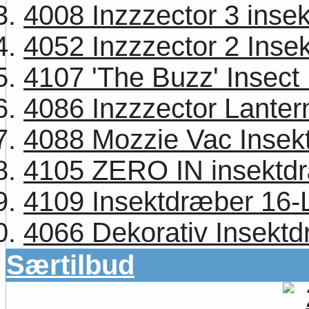
4008 Inzzzector 3 inse
4052 Inzzzector 2 Inse
4107 'The Buzz' Insect K
4086 Inzzzector Lanter
4088 Mozzie Vac Insekt 
4105 ZERO IN insektd
4109 Insektdræber 16
4066 Dekorativ Insektd
Særtilbud