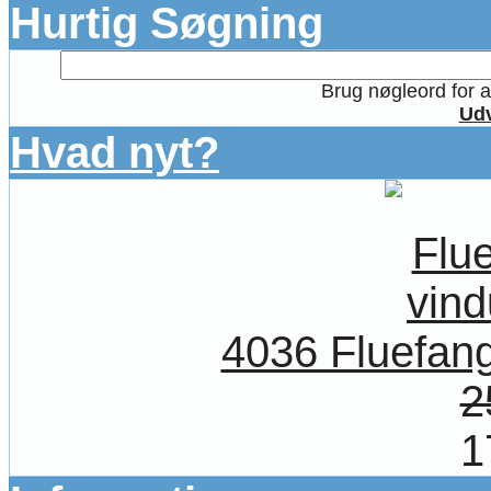
Hurtig Søgning
Brug nøgleord for at
Udv
Hvad nyt?
4036 Fluefange
2
1