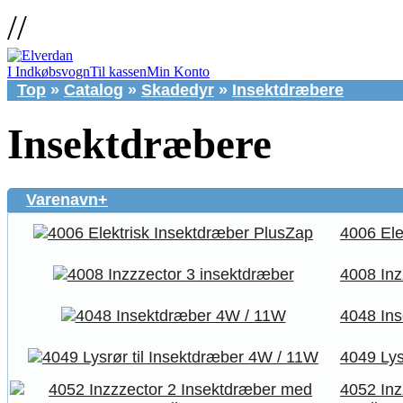
//
I Indkøbsvogn
Til kassen
Min Konto
Top
»
Catalog
»
Skadedyr
»
Insektdræbere
Insektdræbere
Varenavn+
4006 Ele
4008 Inz
4048 In
4049 Lys
4052 Inz