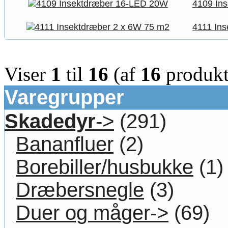
4109 In
4111 In
Viser
1
til
16
(af
16
produkt
Varegrupper
Skadedyr
->
(291)
Bananfluer
(2)
Borebiller/husbukke
(1)
Dræbersnegle
(3)
Duer og måger->
(69)