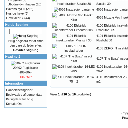
Satalite 30
Ubudne dyr i haven
(18)
Havens dyr->
(216)
4086 Inzzzector Lante
Hus og have
(6)
4088 Mozzie Vac Insekt
Gaveideer->
(44)
Hurtig Søgning
4100 Elektrisk insekt
Exocutor 30S
4101 Elektrisk insekt
Pluslight 30
Brug nøgleord for at finde
den vare du leder efter.
4105 ZERO IN insekt
Udvidet Søgning
Hvad nyt?
4107 'The Buzz' Insect 
4109 Insektdræber 16
20402 Fuglebænk
20W
195,00kr.
146,25kr.
4111 Insektdræber 2 
m2
Information
Handelsbetingelser
Viser
1
til
16
(af
16
produkter)
Beskyttelse af persondata
Betingelser for brug
Kontakt Os
Copy
Pow