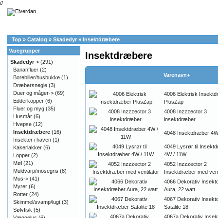
//
Top
»
Catalog
»
Skadedyr
»
Insektdræbere
Varegrupper
Insektdræbere
Skadedyr
->
(291)
Bananfluer
(2)
Varenavn+
Borebiller/husbukke
(1)
Dræbersnegle
(3)
Duer og måger->
(69)
4006 Elektrisk Insekt
Edderkopper
(6)
PlusZap
Fluer og myg
(35)
4008 Inzzzector 3
Husmår
(6)
insektdræber
Hvepse
(12)
Insektdræbere
(16)
4048 Insektdræber 4W
Insekter i haven
(1)
4049 Lysrør til Insekt
Kakerlakker
(6)
4W / 11W
Lopper
(2)
Møl
(21)
4052 Inzzzector 2
Muldvarp/mosegris
(8)
Insektdræber med vent
Mus->
(41)
4066 Dekorativ Insek
Myrer
(6)
Aura, 22 watt
Rotter
(24)
4067 Dekorativ Insek
Skimmel/svamp/lugt
(3)
Satalite 18
Sølvfisk
(5)
4067a Dekorativ Inse
Væggelus
(6)