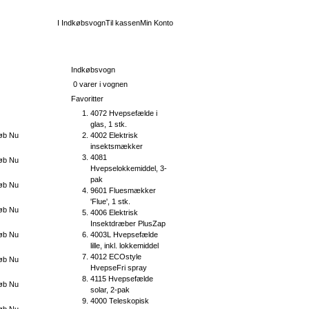
I Indkøbsvogn
Til kassen
Min Konto
Indkøbsvogn
0 varer i vognen
Favoritter
øb Nu
4072 Hvepsefælde i
glas, 1 stk.
4002 Elektrisk
øb Nu
insektsmækker
4081
øb Nu
Hvepselokkemiddel, 3-
pak
øb Nu
9601 Fluesmækker
'Flue', 1 stk.
øb Nu
4006 Elektrisk
Insektdræber PlusZap
4003L Hvepsefælde
øb Nu
lille, inkl. lokkemiddel
4012 ECOstyle
øb Nu
HvepseFri spray
4115 Hvepsefælde
øb Nu
solar, 2-pak
4000 Teleskopisk