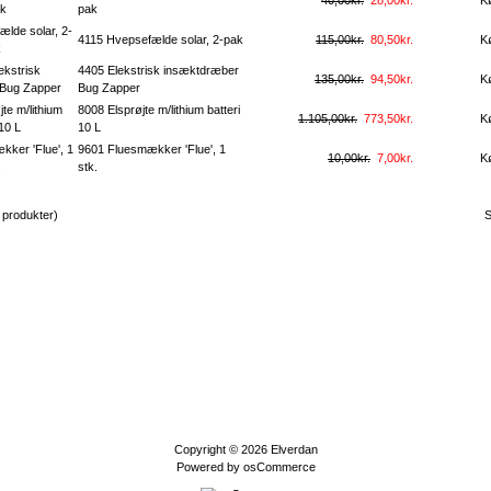
40,00kr.
28,00kr.
K
pak
4115 Hvepsefælde solar, 2-pak
115,00kr.
80,50kr.
K
4405 Elekstrisk insæktdræber
135,00kr.
94,50kr.
K
Bug Zapper
8008 Elsprøjte m/lithium batteri
1.105,00kr.
773,50kr.
K
10 L
9601 Fluesmækker 'Flue', 1
10,00kr.
7,00kr.
K
stk.
produkter)
S
Copyright © 2026
Elverdan
Powered by
osCommerce