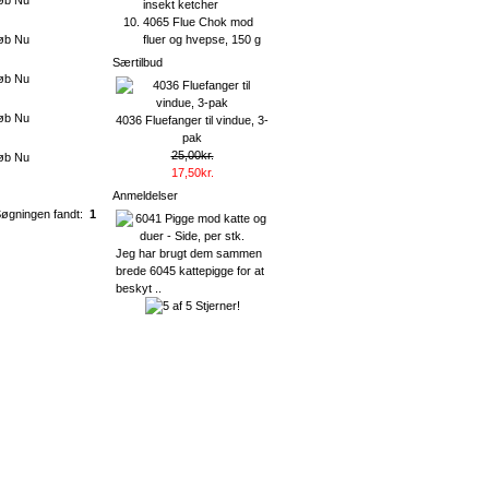
øb Nu
insekt ketcher
4065 Flue Chok mod
fluer og hvepse, 150 g
øb Nu
Særtilbud
øb Nu
øb Nu
4036 Fluefanger til vindue, 3-
pak
25,00kr.
øb Nu
17,50kr.
Anmeldelser
øgningen fandt:
1
Jeg har brugt dem sammen
brede 6045 kattepigge for at
beskyt ..