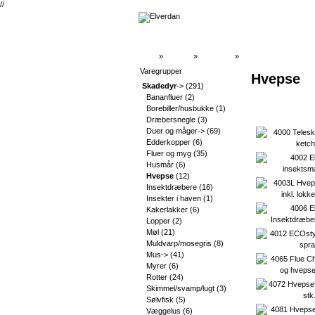
//
Top
»
Catalog
»
Skadedyr
»
Hvepse
Varegrupper
Hvepse
Skadedyr
->
(291)
Bananfluer
(2)
Borebiller/husbukke
(1)
Dræbersnegle
(3)
Duer og måger->
(69)
Edderkopper
(6)
Fluer og myg
(35)
Husmår
(6)
Hvepse
(12)
Insektdræbere
(16)
Insekter i haven
(1)
Kakerlakker
(6)
Lopper
(2)
Møl
(21)
Muldvarp/mosegris
(8)
Mus->
(41)
Myrer
(6)
Rotter
(24)
Skimmel/svamp/lugt
(3)
Sølvfisk
(5)
Væggelus
(6)