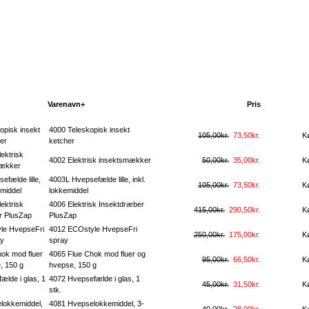
Varenavn+
Pris
K
4000 Teleskopisk insekt
105,00kr.
73,50kr.
K
ketcher
4002 Elektrisk insektsmækker
50,00kr.
35,00kr.
K
4003L Hvepsefælde lille, inkl.
105,00kr.
73,50kr.
K
lokkemiddel
4006 Elektrisk Insektdræber
415,00kr.
290,50kr.
K
PlusZap
4012 ECOstyle HvepseFri
250,00kr.
175,00kr.
K
spray
4065 Flue Chok mod fluer og
95,00kr.
66,50kr.
K
hvepse, 150 g
4072 Hvepsefælde i glas, 1
45,00kr.
31,50kr.
K
stk.
4081 Hvepselokkemiddel, 3-