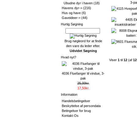
Ubudne dyr i haven
(18)
Havens dyr->
(216)
Hus og have
(6)
Gaveideer->
(44)
Hurtig Søgning
Brug nøgleord for at finde
den vare du leder efter.
Udvidet Søgning
Hvad nyt?
Viser
1
til
12
(af
12
4036 Fluefanger til vindue, 3-
pak
25,00kr.
17,50kr.
Information
Handelsbetingelser
Beskyttelse af persondata
Betingelser for brug
Kontakt Os