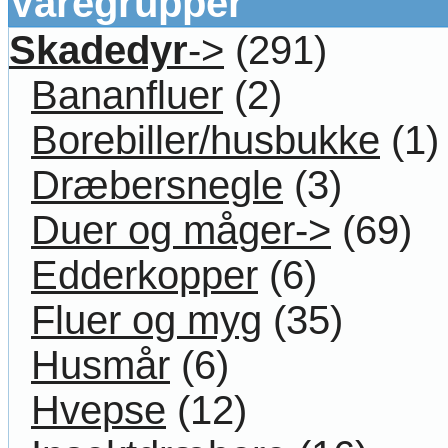
Varegrupper
Skadedyr
->
(291)
Bananfluer
(2)
Borebiller/husbukke
(1)
Dræbersnegle
(3)
Duer og måger->
(69)
Edderkopper
(6)
Fluer og myg
(35)
Husmår
(6)
Hvepse
(12)