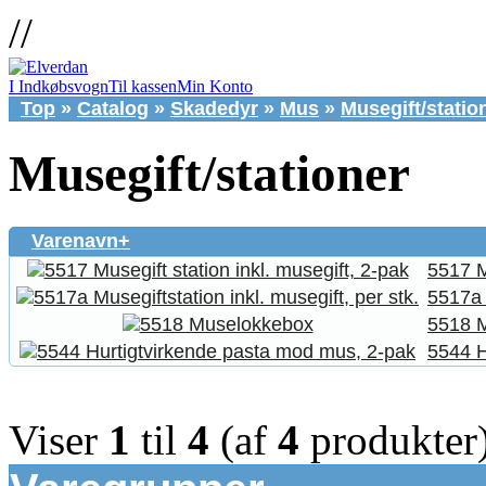
//
I Indkøbsvogn
Til kassen
Min Konto
Top
»
Catalog
»
Skadedyr
»
Mus
»
Musegift/statio
Musegift/stationer
Varenavn+
5517 M
5517a 
5518 
5544 H
Viser
1
til
4
(af
4
produkter