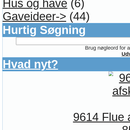
Hus og have
(6)
Gaveideer->
(44)
Hurtig Søgning
Brug nøgleord for at
Udv
Hvad nyt?
9614 Flue 
8