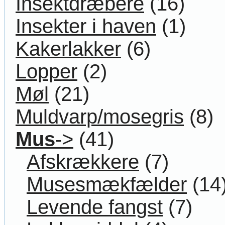
Insektdræbere
(16)
Insekter i haven
(1)
Kakerlakker
(6)
Lopper
(2)
Møl
(21)
Muldvarp/mosegris
(8)
Mus
->
(41)
Afskrækkere
(7)
Musesmækfælder
(14
Levende fangst
(7)