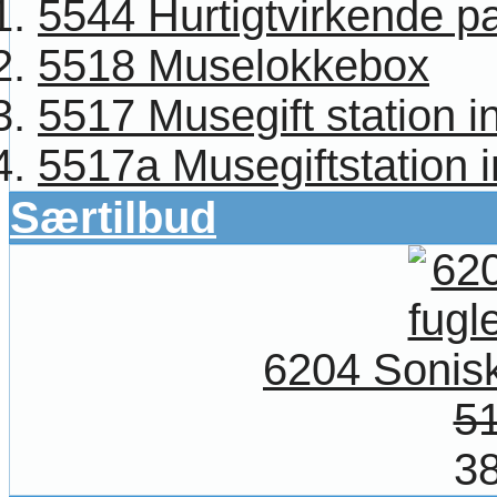
5544 Hurtigtvirkende p
5518 Muselokkebox
5517 Musegift station in
5517a Musegiftstation in
Særtilbud
6204 Sonis
51
38