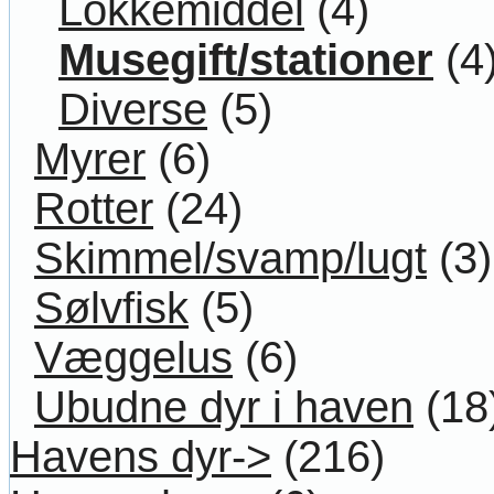
Lokkemiddel
(4)
Musegift/stationer
(4
Diverse
(5)
Myrer
(6)
Rotter
(24)
Skimmel/svamp/lugt
(3)
Sølvfisk
(5)
Væggelus
(6)
Ubudne dyr i haven
(18
Havens dyr->
(216)