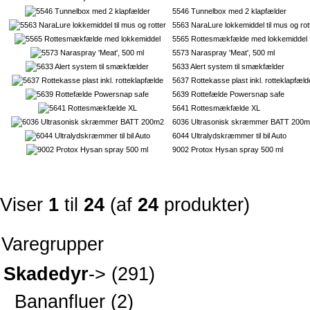
5546 Tunnelbox med 2 klapfælder
5563 NaraLure lokkemiddel til mus og rot
5565 Rottesmækfælde med lokkemiddel
5573 Naraspray 'Meat', 500 ml
5633 Alert system til smækfælder
5637 Rottekasse plast inkl. rotteklapfæld
5639 Rottefælde Powersnap safe
5641 Rottesmækfælde XL
6036 Ultrasonisk skræmmer BATT 200
6044 Ultralydskræmmer til bil Auto
9002 Protox Hysan spray 500 ml
Viser
1
til
24
(af
24
produkter)
Varegrupper
Skadedyr
->
(291)
Bananfluer
(2)