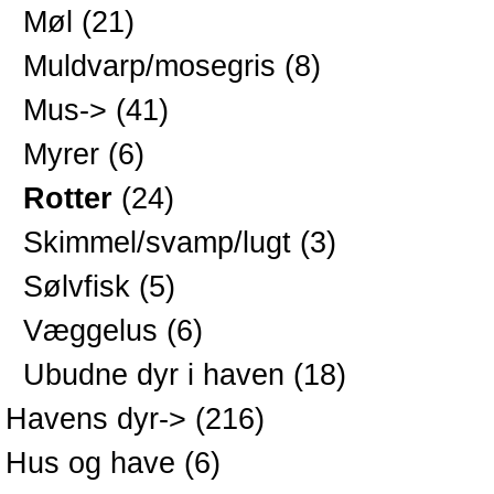
Møl
(21)
Muldvarp/mosegris
(8)
Mus->
(41)
Myrer
(6)
Rotter
(24)
Skimmel/svamp/lugt
(3)
Sølvfisk
(5)
Væggelus
(6)
Ubudne dyr i haven
(18)
Havens dyr->
(216)
Hus og have
(6)