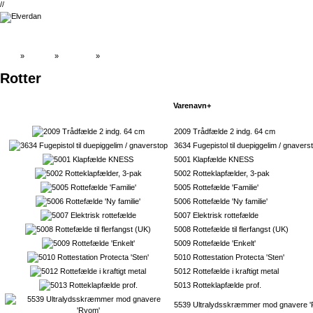
//
Top
»
Catalog
»
Skadedyr
»
Rotter
Rotter
Varenavn+
2009 Trådfælde 2 indg. 64 cm
3634 Fugepistol til duepiggelim / gnavers
5001 Klapfælde KNESS
5002 Rotteklapfælder, 3-pak
5005 Rottefælde 'Familie'
5006 Rottefælde 'Ny familie'
5007 Elektrisk rottefælde
5008 Rottefælde til flerfangst (UK)
5009 Rottefælde 'Enkelt'
5010 Rottestation Protecta 'Sten'
5012 Rottefælde i kraftigt metal
5013 Rotteklapfælde prof.
5539 Ultralydsskræmmer mod gnavere 