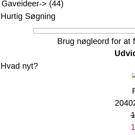
Gaveideer->
(44)
Hurtig Søgning
Brug nøgleord for at 
Udvi
Hvad nyt?
2040
1
1