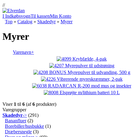
//
I Indkøbsvogn
Til kassen
Min Konto
Top
»
Catalog
»
Skadedyr
»
Myrer
Myrer
Varenavn+
Viser
1
til
6
(af
6
produkter)
Varegrupper
Skadedyr
->
(291)
Bananfluer
(2)
Borebiller/husbukke
(1)
Dræbersnegle
(3)