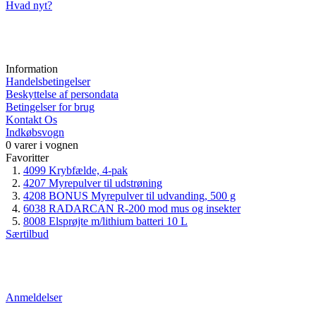
Hvad nyt?
Information
Handelsbetingelser
Beskyttelse af persondata
Betingelser for brug
Kontakt Os
Indkøbsvogn
0 varer i vognen
Favoritter
4099 Krybfælde, 4-pak
4207 Myrepulver til udstrøning
4208 BONUS Myrepulver til udvanding, 500 g
6038 RADARCAN R-200 mod mus og insekter
8008 Elsprøjte m/lithium batteri 10 L
Særtilbud
Anmeldelser