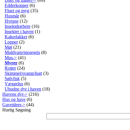
Duer og måger->
(69)
Edderkopper
(6)
Fluer og myg
(35)
Husmår
(6)
Hvepse
(12)
Insektdræbere
(16)
Insekter i haven
(1)
Kakerlakker
(6)
Lopper
(2)
Møl
(21)
Muldvarp/mosegris
(8)
Mus->
(41)
Myrer
(6)
Rotter
(24)
Skimmel/svamp/lugt
(3)
Sølvfisk
(5)
Væggelus
(6)
Ubudne dyr i haven
(18)
Havens dyr->
(216)
Hus og have
(6)
Gaveideer->
(44)
Hurtig Søgning