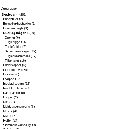
Varegrupper
Skadedyr
->
(291)
Bananfluer
(2)
Borebiller/husbukke
(1)
Dræbersnegle
(3)
Duer og måger
->
(69)
Duenet
(6)
Fuglepigge
(14)
Fuglefælder
(2)
Skræmme drager
(12)
Fugleskræmmere
(17)
Tilbehører
(18)
Edderkopper
(6)
Fluer og myg
(35)
Husmår
(6)
Hvepse
(12)
Insektdræbere
(16)
Insekter i haven
(1)
Kakerlakker
(6)
Lopper
(2)
Møl
(21)
Muldvarp/mosegris
(8)
Mus->
(41)
Myrer
(6)
Rotter
(24)
Skimmel/svamp/lugt
(3)