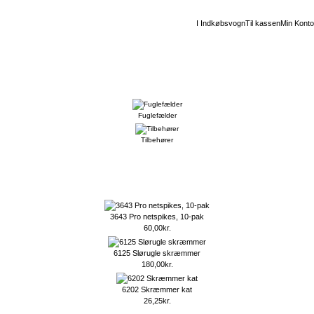
I Indkøbsvogn
Til kassen
Min Konto
Fuglefælder
Tilbehører
3643 Pro netspikes, 10-pak
60,00kr.
6125 Slørugle skræmmer
180,00kr.
6202 Skræmmer kat
26,25kr.