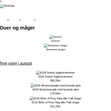
//
Top
»
Catalog
»
Skadedyr
»
Duer og måger
Duer og måger
Duenet
Skræmme drager
Nye varer i august
6204 Sonisk fugleskræmmer
386,25kr.
6018 Skræmmeugle med lysende øjne
178,50kr.
6132 Birds of Prey Høg eller Falk drage
221,25kr.