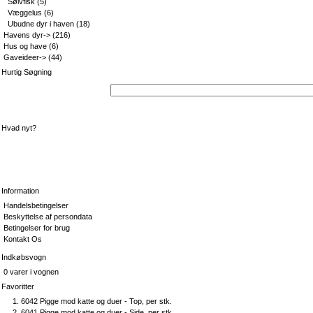
Sølvfisk
(5)
Væggelus
(6)
Ubudne dyr i haven
(18)
Havens dyr->
(216)
Hus og have
(6)
Gaveideer->
(44)
Hurtig Søgning
Hvad nyt?
Information
Handelsbetingelser
Beskyttelse af persondata
Betingelser for brug
Kontakt Os
Indkøbsvogn
0 varer i vognen
Favoritter
6042 Pigge mod katte og duer - Top, per stk.
6041 Pigge mod katte og duer - Side, per stk.