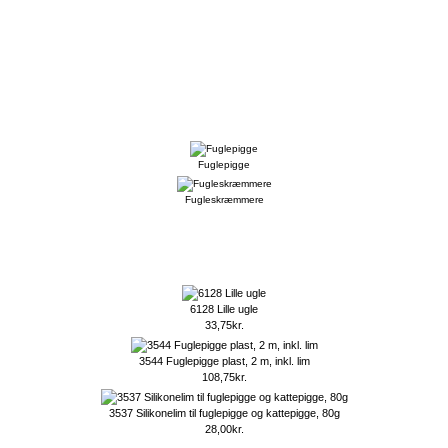
Fuglepigge
Fugleskræmmere
6128 Lille ugle
33,75kr.
3544 Fuglepigge plast, 2 m, inkl. lim
108,75kr.
3537 Silikonelim til fuglepigge og kattepigge, 80g
28,00kr.