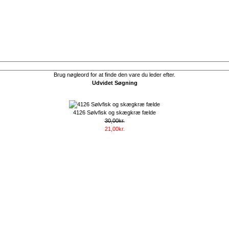
Brug nøgleord for at finde den vare du leder efter.
Udvidet Søgning
4126 Sølvfisk og skægkræ fælde
30,00kr.
21,00kr.