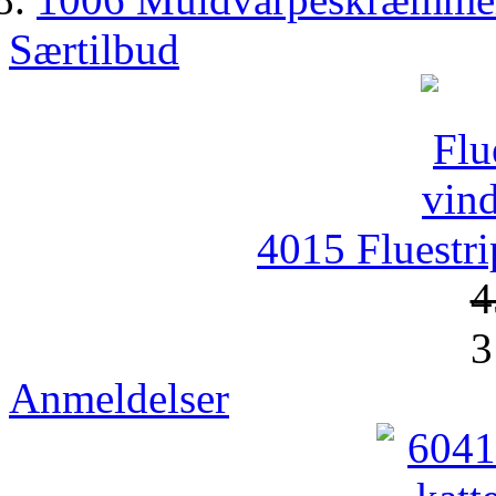
Særtilbud
4015 Fluestri
4
3
Anmeldelser