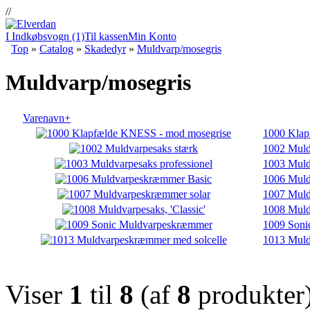
//
I Indkøbsvogn (1)
Til kassen
Min Konto
Top
»
Catalog
»
Skadedyr
»
Muldvarp/mosegris
Muldvarp/mosegris
Varenavn+
1000 Klap
1002 Muld
1003 Muld
1006 Muld
1007 Muld
1008 Muldv
1009 Soni
1013 Muld
Viser
1
til
8
(af
8
produkter