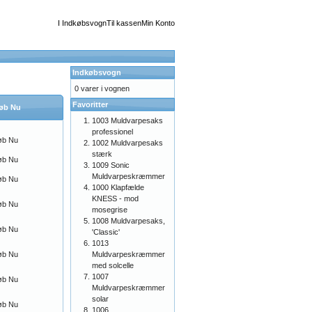
I Indkøbsvogn
Til kassen
Min Konto
Indkøbsvogn
0 varer i vognen
Favoritter
øb Nu
1003 Muldvarpesaks
professionel
øb Nu
1002 Muldvarpesaks
stærk
øb Nu
1009 Sonic
Muldvarpeskræmmer
øb Nu
1000 Klapfælde
KNESS - mod
øb Nu
mosegrise
1008 Muldvarpesaks,
øb Nu
'Classic'
1013
Muldvarpeskræmmer
øb Nu
med solcelle
1007
øb Nu
Muldvarpeskræmmer
solar
øb Nu
1006