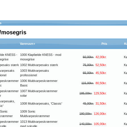
s
/mosegris
Varenavn+
Pris
K
1000 Klapfælde KNESS - mod
60,00kr.
42,00kr.
K
mosegrise
1002 Muldvarpesaks stærk
75,00kr.
52,50kr.
K
1003 Muldvarpesaks
65,00kr.
45,50kr.
K
professionel
1006 Muldvarpeskræmmer
115,00kr.
80,50kr.
K
Basic
1007 Muldvarpeskræmmer
185,00kr.
129,50kr.
K
solar
1008 Muldvarpesaks, 'Classic'
45,00kr.
31,50kr.
K
1009 Sonic
180,00kr.
126,00kr.
K
Muldvarpeskræmmer
1013 Muldvarpeskræmmer
140,00kr.
105,00kr.
K
med solcelle