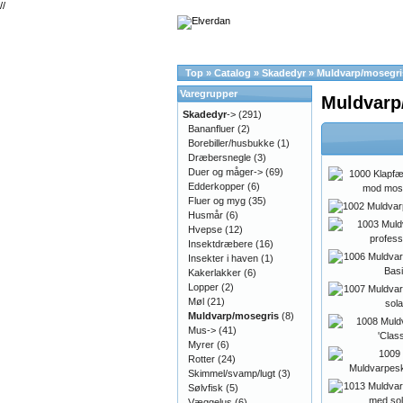
//
Top
»
Catalog
»
Skadedyr
»
Muldvarp/mosegri
Varegrupper
Muldvarp
Skadedyr
->
(291)
Bananfluer
(2)
Borebiller/husbukke
(1)
Dræbersnegle
(3)
Duer og måger->
(69)
Edderkopper
(6)
Fluer og myg
(35)
Husmår
(6)
Hvepse
(12)
Insektdræbere
(16)
Insekter i haven
(1)
Kakerlakker
(6)
Lopper
(2)
Møl
(21)
Muldvarp/mosegris
(8)
Mus->
(41)
Myrer
(6)
Rotter
(24)
Skimmel/svamp/lugt
(3)
Sølvfisk
(5)
Væggelus
(6)