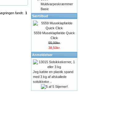
Muldvarpeskræmmer
Basic
øgningen fandt:
1
Særtilbud
5559 Museklapfælde Quick
Click
55,00kr.
38,50kr.
Anmeldelser
Jeg købte en plastik spand
med 3 kg af afskallede
solsikkeke ..