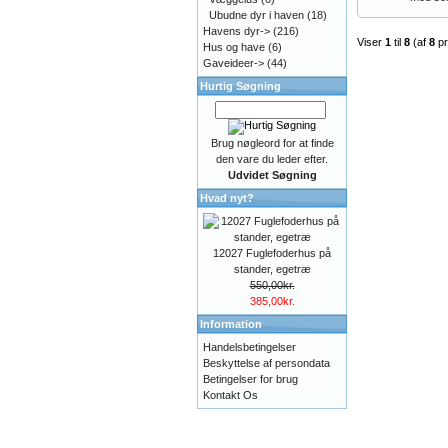
Ubudne dyr i haven
(18)
Havens dyr->
(216)
Viser
1
til
8
(af
8
pr
Hus og have
(6)
Gaveideer->
(44)
Hurtig Søgning
Brug nøgleord for at finde
den vare du leder efter.
Udvidet Søgning
Hvad nyt?
12027 Fuglefoderhus på
stander, egetræ
550,00kr.
385,00kr.
Information
Handelsbetingelser
Beskyttelse af persondata
Betingelser for brug
Kontakt Os