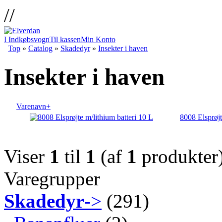
//
I Indkøbsvogn
Til kassen
Min Konto
Top
»
Catalog
»
Skadedyr
»
Insekter i haven
Insekter i haven
Varenavn+
8008 Elsprøjt
Viser
1
til
1
(af
1
produkter
Varegrupper
Skadedyr
->
(291)