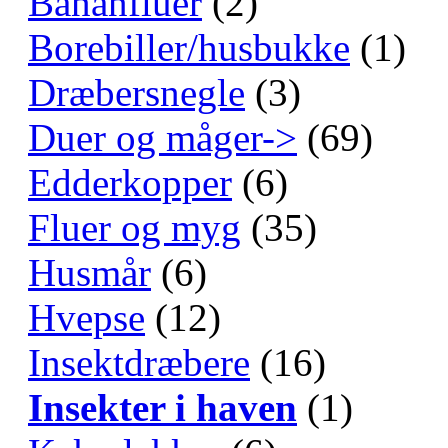
Bananfluer
(2)
Borebiller/husbukke
(1)
Dræbersnegle
(3)
Duer og måger->
(69)
Edderkopper
(6)
Fluer og myg
(35)
Husmår
(6)
Hvepse
(12)
Insektdræbere
(16)
Insekter i haven
(1)