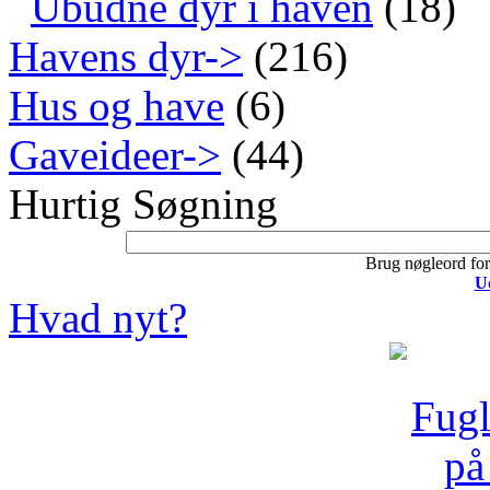
Ubudne dyr i haven
(18)
Havens dyr->
(216)
Hus og have
(6)
Gaveideer->
(44)
Hurtig Søgning
Brug nøgleord for 
U
Hvad nyt?