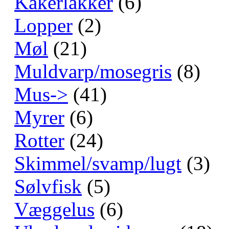
Kakerlakker
(6)
Lopper
(2)
Møl
(21)
Muldvarp/mosegris
(8)
Mus->
(41)
Myrer
(6)
Rotter
(24)
Skimmel/svamp/lugt
(3)
Sølvfisk
(5)
Væggelus
(6)