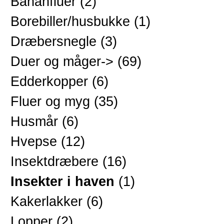
Bananfluer
(2)
Borebiller/husbukke
(1)
Dræbersnegle
(3)
Duer og måger->
(69)
Edderkopper
(6)
Fluer og myg
(35)
Husmår
(6)
Hvepse
(12)
Insektdræbere
(16)
Insekter i haven
(1)
Kakerlakker
(6)
Lopper
(2)