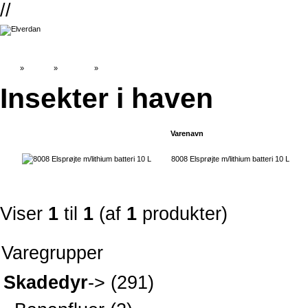
//
Top
»
Catalog
»
Skadedyr
»
Insekter i haven
Insekter i haven
Varenavn
8008 Elsprøjte m/lithium batteri 10 L
Viser
1
til
1
(af
1
produkter)
Varegrupper
Skadedyr
->
(291)