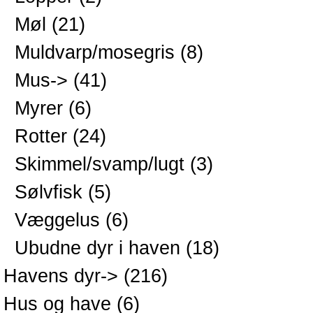
Møl
(21)
Muldvarp/mosegris
(8)
Mus->
(41)
Myrer
(6)
Rotter
(24)
Skimmel/svamp/lugt
(3)
Sølvfisk
(5)
Væggelus
(6)
Ubudne dyr i haven
(18)
Havens dyr->
(216)
Hus og have
(6)