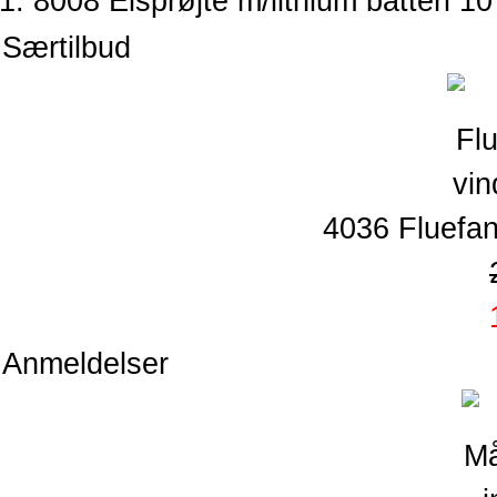
8008 Elsprøjte m/lithium batteri 10
Særtilbud
4036 Fluefang
Anmeldelser