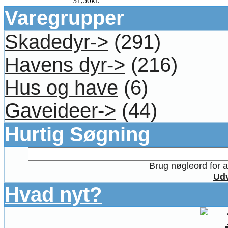
31,50kr.
Varegrupper
Skadedyr->
(291)
Havens dyr->
(216)
Hus og have
(6)
Gaveideer->
(44)
Hurtig Søgning
Brug nøgleord for at
Udv
Hvad nyt?