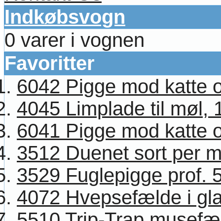
Indkøbsvogn
0 varer i vognen
Favoritter
6042 Pigge mod katte og
4045 Limplade til møl, 1
6041 Pigge mod katte og
3512 Duenet sort per 
3529 Fuglepigge prof. 
4072 Hvepsefælde i glas
5510 Trip-Trap musefæl