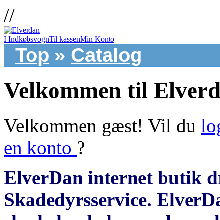
//
I Indkøbsvogn
Til kassen
Min Konto
Top
»
Catalog
Velkommen til Elver
Velkommen
gæst!
Vil du
lo
en konto
?
ElverDan internet butik d
Skadedyrsservice. ElverD