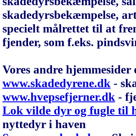
skadedyrsbekæmpelse, salg
skadedyrsbekæmpelse, arti
specielt målrettet til at 
fjender, som f.eks. pindsvi
Vores andre hjemmesider 
www.skadedyrene.dk
- sk
www.hvepsefjerner.dk
- fj
Lok vilde dyr og fugle til
nyttedyr i haven