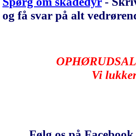
Spørg om skadedyr
- Skri
og få svar på alt vedrøre
OPHØRUDSALG
Vi lukker
Følg os på Faceboo