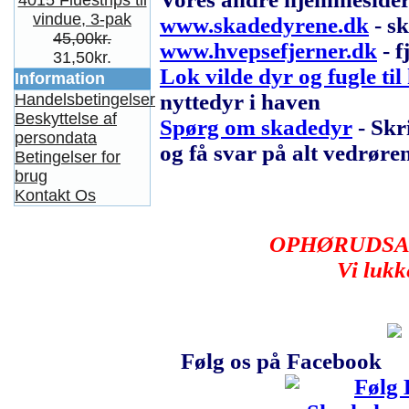
4015 Fluestrips til
vindue, 3-pak
www.skadedyrene.dk
- s
45,00kr.
www.hvepsefjerner.dk
- f
31,50kr.
Lok vilde dyr og fugle til
Information
nyttedyr i haven
Handelsbetingelser
Beskyttelse af
Spørg om skadedyr
- Skr
persondata
og få svar på alt vedrør
Betingelser for
brug
Kontakt Os
OPHØRUDSAL
Vi lukk
Følg os på Facebook