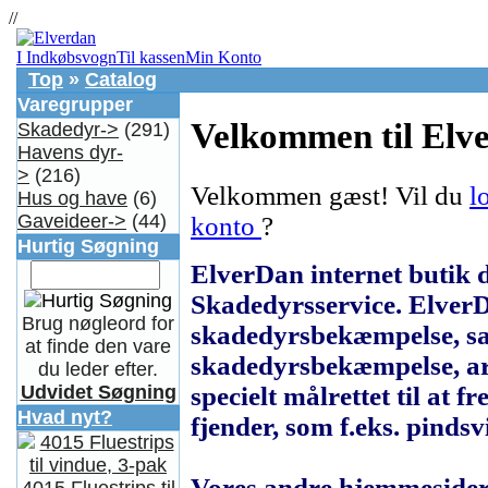
//
I Indkøbsvogn
Til kassen
Min Konto
Top
»
Catalog
Varegrupper
Velkommen til Elv
Skadedyr->
(291)
Havens dyr-
>
(216)
Velkommen
gæst!
Vil du
l
Hus og have
(6)
Gaveideer->
(44)
konto
?
Hurtig Søgning
ElverDan internet butik 
Skadedyrsservice. ElverD
Brug nøgleord for
skadedyrsbekæmpelse, sal
at finde den vare
skadedyrsbekæmpelse, art
du leder efter.
specielt målrettet til at
Udvidet Søgning
Hvad nyt?
fjender, som f.eks. pindsv
Vores andre hjemmesider