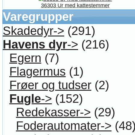
36303 Ur med kattestemmer
Varegrupper
Skadedyr->
(291)
Havens dyr
->
(216)
Egern
(7)
Flagermus
(1)
Frøer og tudser
(2)
Fugle
->
(152)
Redekasser->
(29)
Foderautomater->
(48