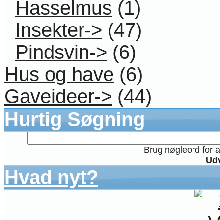
Hasselmus
(1)
Insekter->
(47)
Pindsvin->
(6)
Hus og have
(6)
Gaveideer->
(44)
Hurtig Søgning
Brug nøgleord for at
Udv
Hvad nyt?