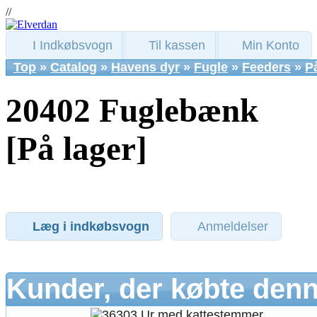
//
I Indkøbsvogn
Til kassen
Min Konto
Top
»
Catalog
»
Havens dyr
»
Fugle
»
Feeders
»
P
20402 Fuglebænk
[På lager]
Læg i indkøbsvogn
Anmeldelser
Kunder, der købte denn