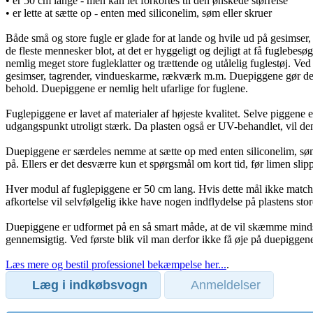
• er 50 cm lange - men kan let forkortes til den ønskede størrelse
• er lette at sætte op - enten med siliconelim, søm eller skruer
Både små og store fugle er glade for at lande og hvile ud på gesimser
de fleste mennesker blot, at det er hyggeligt og dejligt at få fuglebesø
nemlig meget store fugleklatter og trættende og utålelig fuglestøj. V
gesimser, tagrender, vindueskarme, rækværk m.m. Duepiggene gør det
behold. Duepiggene er nemlig helt ufarlige for fuglene.
Fuglepiggene er lavet af materialer af højeste kvalitet. Selve piggene er
udgangspunkt utroligt stærk. Da plasten også er UV-behandlet, vil den
Duepiggene er særdeles nemme at sætte op med enten siliconelim, søm 
på. Ellers er det desværre kun et spørgsmål om kort tid, før limen sli
Hver modul af fuglepiggene er 50 cm lang. Hvis dette mål ikke matche
afkortelse vil selvfølgelig ikke have nogen indflydelse på plastens stor
Duepiggene er udformet på en så smart måde, at de vil skæmme mindst m
gennemsigtig. Ved første blik vil man derfor ikke få øje på duepiggene 
Læs mere og bestil professionel bekæmpelse her...
.
Læg i indkøbsvogn
Anmeldelser