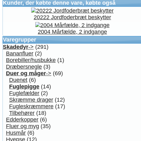
Kunder, der købte denne vare, købte også
20222 Jordfoderbræt beskytter
2004 Mårfælde, 2 indgange
Varegrupper
Skadedyr
->
(291)
Bananfluer
(2)
Borebiller/husbukke
(1)
Dræbersnegle
(3)
Duer og måger
->
(69)
Duenet
(6)
Fuglepigge
(14)
Fuglefælder
(2)
Skræmme drager
(12)
Fugleskræmmere
(17)
Tilbehører
(18)
Edderkopper
(6)
Fluer og myg
(35)
Husmår
(6)
Hvepse
(12)