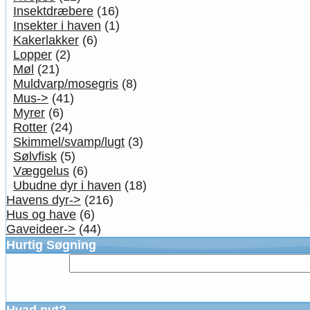
Insektdræbere
(16)
Insekter i haven
(1)
Kakerlakker
(6)
Lopper
(2)
Møl
(21)
Muldvarp/mosegris
(8)
Mus->
(41)
Myrer
(6)
Rotter
(24)
Skimmel/svamp/lugt
(3)
Sølvfisk
(5)
Væggelus
(6)
Ubudne dyr i haven
(18)
Havens dyr->
(216)
Hus og have
(6)
Gaveideer->
(44)
Hurtig Søgning