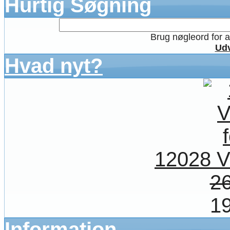
Hurtig Søgning
Brug nøgleord for at
Udv
Hvad nyt?
12028 V
26
19
Information