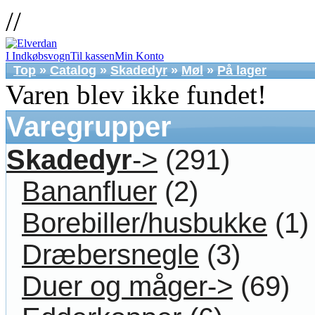
//
I Indkøbsvogn
Til kassen
Min Konto
Top
»
Catalog
»
Skadedyr
»
Møl
»
På lager
Varen blev ikke fundet!
Varegrupper
Skadedyr
->
(291)
Bananfluer
(2)
Borebiller/husbukke
(1)
Dræbersnegle
(3)
Duer og måger->
(69)