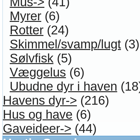
Mus->
(41)
Myrer
(6)
Rotter
(24)
Skimmel/svamp/lugt
(3)
Sølvfisk
(5)
Væggelus
(6)
Ubudne dyr i haven
(18
Havens dyr->
(216)
Hus og have
(6)
Gaveideer->
(44)