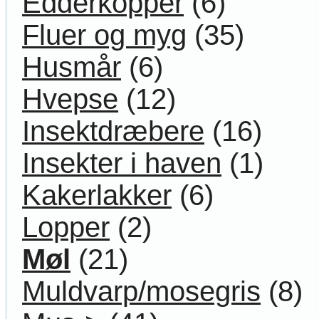
Edderkopper
(6)
Fluer og myg
(35)
Husmår
(6)
Hvepse
(12)
Insektdræbere
(16)
Insekter i haven
(1)
Kakerlakker
(6)
Lopper
(2)
Møl
(21)
Muldvarp/mosegris
(8)