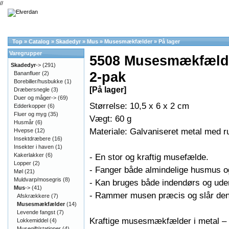
//
Top
»
Catalog
»
Skadedyr
»
Mus
»
Musesmækfælder
»
På lager
Varegrupper
5508 Musesmækfælde
Skadedyr
->
(291)
2-pak
Bananfluer
(2)
Borebiller/husbukke
(1)
[På lager]
Dræbersnegle
(3)
Duer og måger->
(69)
Størrelse: 10,5 x 6 x 2 cm
Edderkopper
(6)
Fluer og myg
(35)
Vægt: 60 g
Husmår
(6)
Materiale: Galvaniseret metal med ru
Hvepse
(12)
Insektdræbere
(16)
Insekter i haven
(1)
Kakerlakker
(6)
- En stor og kraftig musefælde.
Lopper
(2)
- Fanger både almindelige husmus 
Møl
(21)
Muldvarp/mosegris
(8)
- Kan bruges både indendørs og ude
Mus
->
(41)
- Rammer musen præcis og slår den ih
Afskrækkere
(7)
Musesmækfælder
(14)
Levende fangst
(7)
Kraftige musesmækfælder i metal – 
Lokkemiddel
(4)
Musegift/stationer
(4)