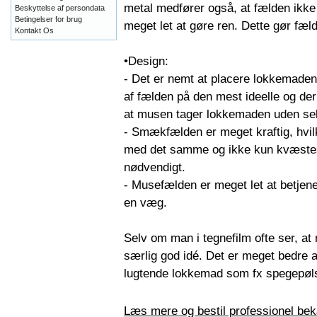
metal medfører også, at fælden ikke 
Beskyttelse af persondata
Betingelser for brug
meget let at gøre ren. Dette gør fæl
Kontakt Os
•Design:
- Det er nemt at placere lokkemade
af fælden på den mest ideelle og d
at musen tager lokkemaden uden selv
- Smækfælden er meget kraftig, hvilke
med det samme og ikke kun kvæstes
nødvendigt.
- Musefælden er meget let at betje
en væg.
Selv om man i tegnefilm ofte ser, at
særlig god idé. Det er meget bedre at
lugtende lokkemad som fx spegepøl
Læs mere og bestil professionel be