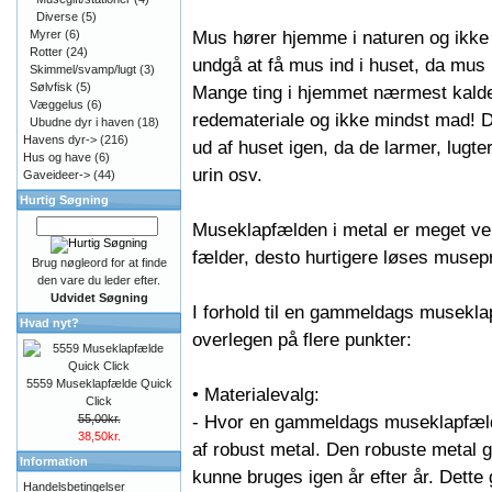
Diverse
(5)
Mus hører hjemme i naturen og ikke 
Myrer
(6)
Rotter
(24)
undgå at få mus ind i huset, da mus
Skimmel/svamp/lugt
(3)
Sølvfisk
(5)
Mange ting i hjemmet nærmest kalder
Væggelus
(6)
redemateriale og ikke mindst mad! D
Ubudne dyr i haven
(18)
Havens dyr->
(216)
ud af huset igen, da de larmer, lug
Hus og have
(6)
urin osv.
Gaveideer->
(44)
Hurtig Søgning
Museklapfælden i metal er meget vele
fælder, desto hurtigere løses musep
Brug nøgleord for at finde
den vare du leder efter.
Udvidet Søgning
I forhold til en gammeldags musekla
Hvad nyt?
overlegen på flere punkter:
5559 Museklapfælde Quick
• Materialevalg:
Click
- Hvor en gammeldags museklapfælde 
55,00kr.
38,50kr.
af robust metal. Den robuste metal g
Information
kunne bruges igen år efter år. Dett
Handelsbetingelser