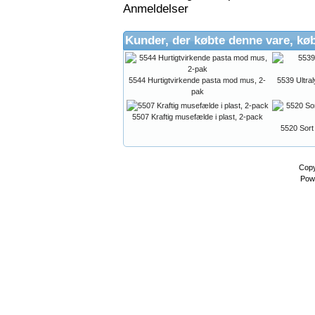
Anmeldelser
Kunder, der købte denne vare, kø
5544 Hurtigtvirkende pasta mod mus, 2-
5539 Ultr
pak
5507 Kraftig musefælde i plast, 2-pack
5520 Sort
Copy
Pow