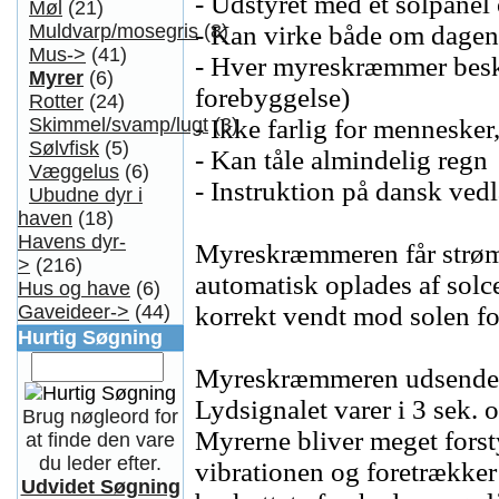
- Udstyret med et solpanel 
Møl
(21)
- Kan virke både om dagen
Muldvarp/mosegris
(8)
Mus->
(41)
- Hver myreskræmmer besky
Myrer
(6)
forebyggelse)
Rotter
(24)
- Ikke farlig for mennesker
Skimmel/svamp/lugt
(3)
Sølvfisk
(5)
- Kan tåle almindelig regn
Væggelus
(6)
- Instruktion på dansk vedl
Ubudne dyr i
haven
(18)
Havens dyr-
Myreskræmmeren får strøm 
>
(216)
automatisk oplades af solc
Hus og have
(6)
korrekt vendt mod solen fo
Gaveideer->
(44)
Hurtig Søgning
Myreskræmmeren udsender 
Lydsignalet varer i 3 sek. 
Brug nøgleord for
Myrerne bliver meget forsty
at finde den vare
du leder efter.
vibrationen og foretrækker a
Udvidet Søgning