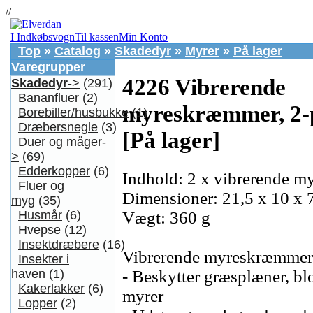
//
I Indkøbsvogn
Til kassen
Min Konto
Top
»
Catalog
»
Skadedyr
»
Myrer
»
På lager
Varegrupper
4226 Vibrerende
Skadedyr
->
(291)
Bananfluer
(2)
myreskræmmer, 2-
Borebiller/husbukke
(1)
Dræbersnegle
(3)
[På lager]
Duer og måger-
>
(69)
Edderkopper
(6)
Indhold: 2 x vibrerende 
Fluer og
Dimensioner: 21,5 x 10 x 
myg
(35)
Vægt: 360 g
Husmår
(6)
Hvepse
(12)
Insektdræbere
(16)
Vibrerende myreskræmmer 
Insekter i
- Beskytter græsplæner, bl
haven
(1)
Kakerlakker
(6)
myrer
Lopper
(2)