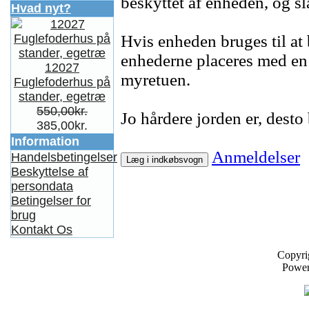
beskyttet af enheden, og sl
Hvad nyt?
Hvis enheden bruges til a
enhederne placeres med en 
12027
myretuen.
Fuglefoderhus på
stander, egetræ
550,00kr.
Jo hårdere jorden er, desto 
385,00kr.
Information
Anmeldelser
Handelsbetingelser
Læg i indkøbsvogn
Beskyttelse af
persondata
Betingelser for
brug
Kontakt Os
Copyri
Powe