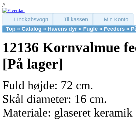
//
I Indkøbsvogn
Til kassen
Min Konto
Top
»
Catalog
»
Havens dyr
»
Fugle
»
Feeders
»
P
12136 Kornvalmue fe
[På lager]
Fuld højde: 72 cm.
Skål diameter: 16 cm.
Materiale: glaseret keramik