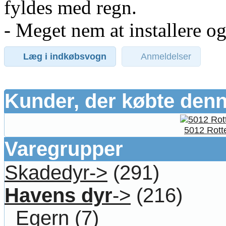
fyldes med regn.
- Meget nem at installere og
Læg i indkøbsvogn
Anmeldelser
Kunder, der købte denn
5012 Rotte
Varegrupper
Skadedyr->
(291)
Havens dyr
->
(216)
Egern
(7)