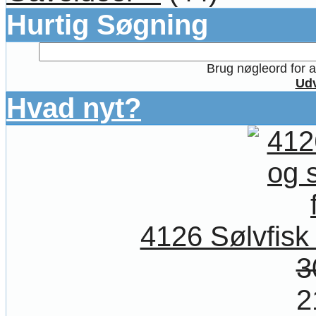
Hurtig Søgning
Brug nøgleord for at
Udv
Hvad nyt?
4126 Sølvfis
3
2