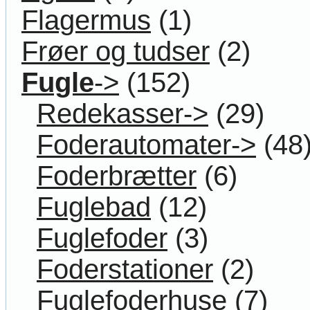
Flagermus
(1)
Frøer og tudser
(2)
Fugle
->
(152)
Redekasser->
(29)
Foderautomater->
(48
Foderbrætter
(6)
Fuglebad
(12)
Fuglefoder
(3)
Foderstationer
(2)
Fuglefoderhuse
(7)