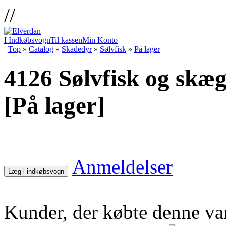
//
I Indkøbsvogn
Til kassen
Min Konto
Top
»
Catalog
»
Skadedyr
»
Sølvfisk
»
På lager
4126 Sølvfisk og skæ
[På lager]
Anmeldelser
Læg i indkøbsvogn
Kunder, der købte denne va