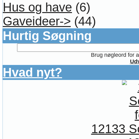
Hus og have
(6)
Gaveideer->
(44)
Hurtig Søgning
Brug nøgleord for at
Udv
Hvad nyt?
12133 So