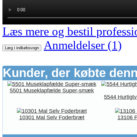
Læs mere og bestil professi
Anmeldelser (1)
Læg i indkøbsvogn
Kunder, der købte denn
5501 Museklapfælde Super-smæk
5544 Hurtigt
10301 Mal Selv Foderbræt
13106 P