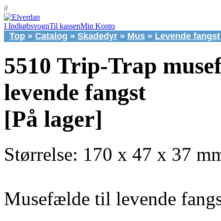
//
I Indkøbsvogn
Til kassen
Min Konto
Top
»
Catalog
»
Skadedyr
»
Mus
»
Levende fangst
5510 Trip-Trap musef
levende fangst
[På lager]
Størrelse: 170 x 47 x 37 m
Musefælde til levende fangs