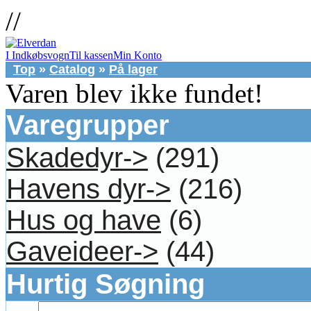
//
I Indkøbsvogn
Til kassen
Min Konto
Top
»
Catalog
»
På lager
Varen blev ikke fundet!
Varegrupper
Skadedyr->
(291)
Havens dyr->
(216)
Hus og have
(6)
Gaveideer->
(44)
Hurtig Søgning