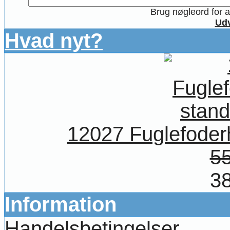
Brug nøgleord for at
Udv
Hvad nyt?
12027 Fuglefoder
55
38
Information
Handelsbetingelser