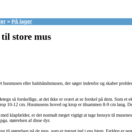
er
»
På lager
til store mus
t husmusen eller halsbåndsmusen, der søger indenfor og skaber probleme
tegn så forskellige, at det ikke er svært at se forskel på dem. Som et
rop 10-12 cm. Husmusens hoved og krop er tilsammen 8-9 cm lang. Dert
 klapfælder, er det normalt meget vigtigt at tage hensyn til musenes 
ga. størrelsen af disse dyr.
 til størrelsen på de mus, som er trængt ind i ens hjem. Fælden er nemlig