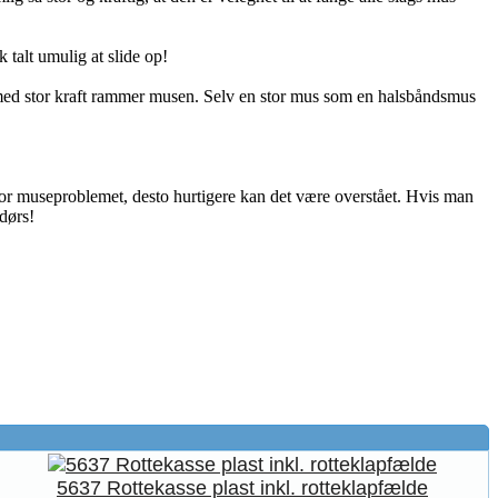
 talt umulig at slide op!
m med stor kraft rammer musen. Selv en stor mus som en halsbåndsmus
 for museproblemet, desto hurtigere kan det være overstået. Hvis man
dørs!
5637 Rottekasse plast inkl. rotteklapfælde