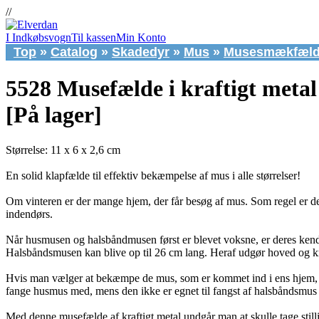
//
I Indkøbsvogn
Til kassen
Min Konto
Top
»
Catalog
»
Skadedyr
»
Mus
»
Musesmækfæld
5528 Musefælde i kraftigt metal 
[På lager]
Størrelse: 11 x 6 x 2,6 cm
En solid klapfælde til effektiv bekæmpelse af mus i alle størrelser!
Om vinteren er der mange hjem, der får besøg af mus. Som regel er de
indendørs.
Når husmusen og halsbåndmusen først er blevet voksne, er deres kende
Halsbåndsmusen kan blive op til 26 cm lang. Heraf udgør hoved og k
Hvis man vælger at bekæmpe de mus, som er kommet ind i ens hjem, med
fange husmus med, mens den ikke er egnet til fangst af halsbåndsmus p
Med denne musefælde af kraftigt metal undgår man at skulle tage stilling