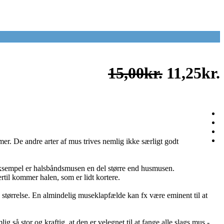
15,00kr.
11,25kr.
r. De andre arter af mus trives nemlig ikke særligt godt
 eksempel er halsbåndsmusen en del større end husmusen.
il kommer halen, som er lidt kortere.
størrelse. En almindelig museklapfælde kan fx være eminent til at
 så stor og kraftig, at den er velegnet til at fange alle slags mus -