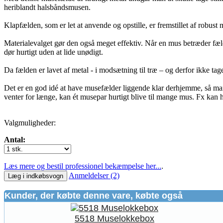
heriblandt halsbåndsmusen.
Klapfælden, som er let at anvende og opstille, er fremstillet af robust
Materialevalget gør den også meget effektiv. Når en mus betræder fæl
dør hurtigt uden at lide unødigt.
Da fælden er lavet af metal - i modsætning til træ – og derfor ikke tager
Det er en god idé at have musefælder liggende klar derhjemme, så man 
venter for længe, kan ét musepar hurtigt blive til mange mus. Fx kan 
Valgmuligheder:
Antal:
Læs mere og bestil professionel bekæmpelse her...
.
Anmeldelser (2)
Læg i indkøbsvogn
Kunder, der købte denne vare, købte også
5518 Muselokkebox