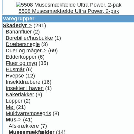
5508 Musesmækfælde Ultra Power, 2-pak
Varegrupper
Skadedyr
->
(291)
Bananfluer
(2)
Borebiller/husbukke
(1)
Dræbersnegle
(3)
Duer og måger->
(69)
Edderkopper
(6)
Fluer og myg
(35)
Husmår
(6)
Hvepse
(12)
Insektdræbere
(16)
Insekter i haven
(1)
Kakerlakker
(6)
Lopper
(2)
Møl
(21)
Muldvarp/mosegris
(8)
Mus
->
(41)
Afskrækkere
(7)
Musesmækfælder
(14)