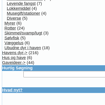
Levende fangst
(7)
Lokkemiddel
(4)
Musegift/stationer
(4)
Diverse
(5)
Myrer
(6)
Rotter
(24)
Skimmel/svamp/lugt
(3)
Sølvfisk
(5)
Væggelus
(6)
Ubudne dyr i haven
(18)
Havens dyr->
(216)
Hus og have
(6)
Gaveideer->
(44)
Hurtig Søgning
Hvad nyt?