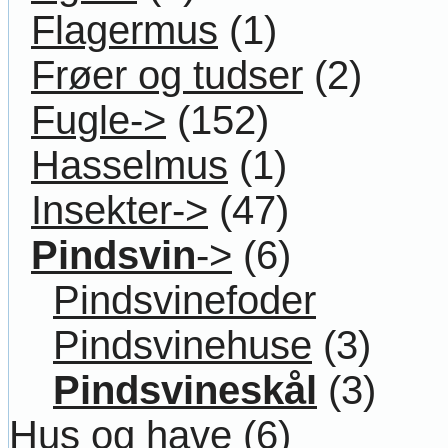
Flagermus
(1)
Frøer og tudser
(2)
Fugle->
(152)
Hasselmus
(1)
Insekter->
(47)
Pindsvin
->
(6)
Pindsvinefoder
Pindsvinehuse
(3)
Pindsvineskål
(3)
Hus og have
(6)