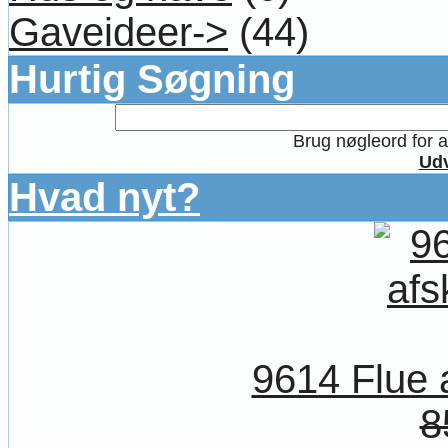
Gaveideer->
(44)
Hurtig Søgning
Brug nøgleord for at
Udv
Hvad nyt?
9614 Flue 
8