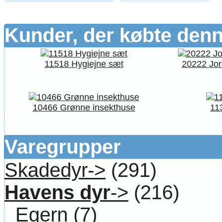
Kunder, der købte denn
11518 Hygiejne sæt
20222 Jor
10466 Grønne insekthuse
11
Varegrupper
Skadedyr->
(291)
Havens dyr
->
(216)
Egern
(7)