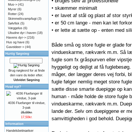
• bruges selv af professionelle
Mus->
(41)
• skæmmer minimalt
Myrer
(6)
Rotter
(24)
• er lavet af stål og plast af stor sty
Skimmel/svamp/lugt
(3)
• er 50 cm lange - men kan let forko
Sølvfisk
(5)
Væggelus
(6)
• er lette at sætte op - enten med si
Ubudne dyr i haven
(18)
Havens dyr->
(216)
Hus og have
(6)
Både små og store fugle er glade for
Gaveideer->
(44)
vindueskarme, rækværk m.m. Så læn
Hurtig Søgning
fugle som fx gråspurven eller vipstje
hyggeligt og dejligt at få fuglebesøg.
Brug nøgleord for at finde
måger, der lægger deres vej forbi, b
den vare du leder efter.
Udvidet Søgning
fugle følger nemlig meget store fugle
Hvad nyt?
sætte disse smarte duepigge op kan
human - måde holde de store fugle b
vindueskarme, rækværk m.m. Duepigg
4036 Fluefanger til vindue,
3-pak
lande der. Selv om duepiggene er m
25,00kr.
17,50kr.
samvittigheden i god behold. Duepigg
Information
Handelsbetingelser