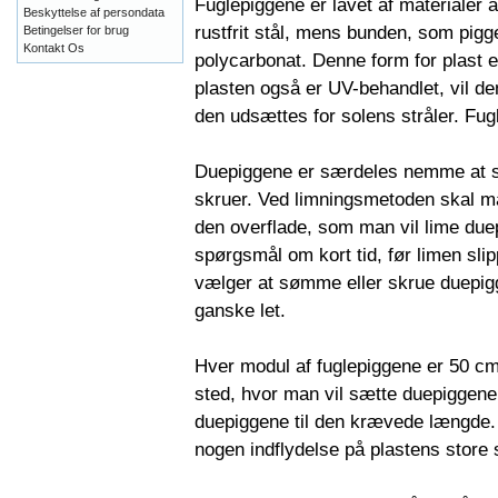
Fuglepiggene er lavet af materialer a
Beskyttelse af persondata
rustfrit stål, mens bunden, som piggene
Betingelser for brug
Kontakt Os
polycarbonat. Denne form for plast 
plasten også er UV-behandlet, vil de
den udsættes for solens stråler. Fug
Duepiggene er særdeles nemme at sæ
skruer. Ved limningsmetoden skal ma
den overflade, som man vil lime duep
spørgsmål om kort tid, før limen sli
vælger at sømme eller skrue duepigge
ganske let.
Hver modul af fuglepiggene er 50 cm
sted, hvor man vil sætte duepiggene 
duepiggene til den krævede længde. E
nogen indflydelse på plastens store 