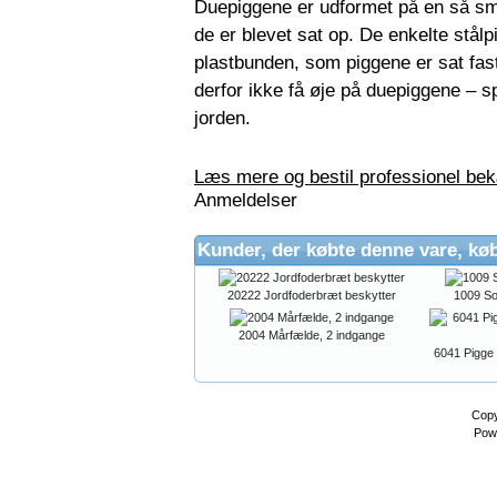
Duepiggene er udformet på en så sm
de er blevet sat op. De enkelte stål
plastbunden, som piggene er sat fast
derfor ikke få øje på duepiggene – sp
jorden.
Læs mere og bestil professionel be
Anmeldelser
Kunder, der købte denne vare, kø
20222 Jordfoderbræt beskytter
1009 S
2004 Mårfælde, 2 indgange
6041 Pigge 
Copy
Pow