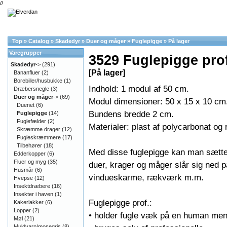
//
Top
»
Catalog
»
Skadedyr
»
Duer og måger
»
Fuglepigge
»
På lager
Varegrupper
3529 Fuglepigge pro
Skadedyr
->
(291)
[På lager]
Bananfluer
(2)
Borebiller/husbukke
(1)
Indhold: 1 modul af 50 cm.
Dræbersnegle
(3)
Duer og måger
->
(69)
Modul dimensioner: 50 x 15 x 10 cm
Duenet
(6)
Bundens bredde 2 cm.
Fuglepigge
(14)
Fuglefælder
(2)
Materialer: plast af polycarbonat og ru
Skræmme drager
(12)
Fugleskræmmere
(17)
Tilbehører
(18)
Med disse fuglepigge kan man sætte e
Edderkopper
(6)
Fluer og myg
(35)
duer, krager og måger slår sig ned p
Husmår
(6)
vindueskarme, rækværk m.m.
Hvepse
(12)
Insektdræbere
(16)
Insekter i haven
(1)
Fuglepigge prof.:
Kakerlakker
(6)
Lopper
(2)
• holder fugle væk på en human men
Møl
(21)
Muldvarp/mosegris
(8)