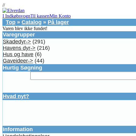
//
I Indkøbsvogn
Til kassen
Min Konto
Top
»
Catalog
»
På lager
Varen blev ikke fundet!
Varegrupper
Skadedyr->
(291)
Havens dyr->
(216)
Hus og have
(6)
Gaveideer->
(44)
Hurtig Søgning
Hvad nyt?
Information