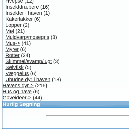
Hvepse
(12)
Insektdræbere
(16)
Insekter i haven
(1)
Kakerlakker
(6)
Lopper
(2)
Møl
(21)
Muldvarp/mosegris
(8)
Mus->
(41)
Myrer
(6)
Rotter
(24)
Skimmel/svamp/lugt
(3)
Sølvfisk
(5)
Væggelus
(6)
Ubudne dyr i haven
(18)
Havens dyr->
(216)
Hus og have
(6)
Gaveideer->
(44)
Hurtig Søgning