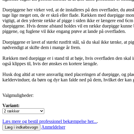
Duepiggene her virker ved, at de installeres på den overflader, du ø
tage lige meget om, de er skrå eller flade. Rækken med duepigge monter
vigtigt, at den yderste række af pigge i siden ikke er længere end 6
duepiggene. Hvis denne afstand holdes vil en række duepigge kunne bes
piggene, og fuglene vil ikke engang prøve at lande på overfladen.
Duepiggene er lavet af stærkt rustfrit stål, så du skal ikke tænke, at p
nødvendigt at skifte dem i mange år frem.
Rækken med duepigge er i stand til at bøje, hvis overfladen den skal 
også klippes til, hvis der ønskes en kortere længde.
Husk dog altid at være ansvarlig med placeringen af duepigge, og pla
kældervinduer, da børn og dyr kan falde ned på dem, hvilket der kan g
Valgmuligheder:
Variant:
Læs mere og bestil professionel bekæmpelse her...
.
Anmeldelser
Læg i indkøbsvogn