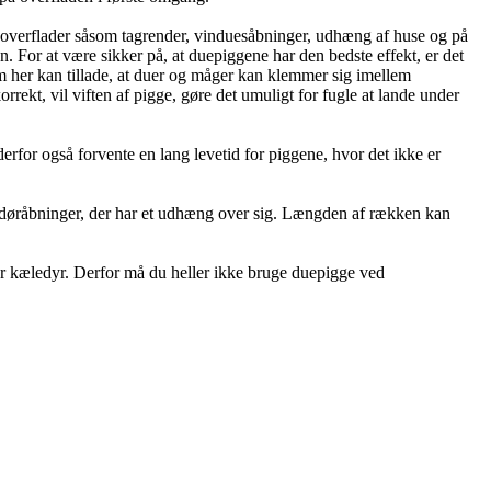
å overflader såsom tagrender, vinduesåbninger, udhæng af huse og på
. For at være sikker på, at duepiggene har den bedste effekt, er det
m her kan tillade, at duer og måger kan klemmer sig imellem
kt, vil viften af pigge, gøre det umuligt for fugle at lande under
 derfor også forvente en lang levetid for piggene, hvor det ikke er
de døråbninger, der har et udhæng over sig. Længden af rækken kan
er kæledyr. Derfor må du heller ikke bruge duepigge ved