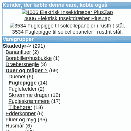
Kunder, der købte denne vare, købte også
4006 Elektrisk Insektdræber PlusZap
3534 Fuglepigge til solcellepaneler i rustfrit stål.
Varegrupper
Skadedyr
->
(291)
Bananfluer
(2)
Borebiller/husbukke
(1)
Dræbersnegle
(3)
Duer og måger
->
(69)
Duenet
(6)
Fuglepigge
(14)
Fuglefælder
(2)
Skræmme drager
(12)
Fugleskræmmere
(17)
Tilbehører
(18)
Edderkopper
(6)
Fluer og myg
(35)
Husmår
(6)