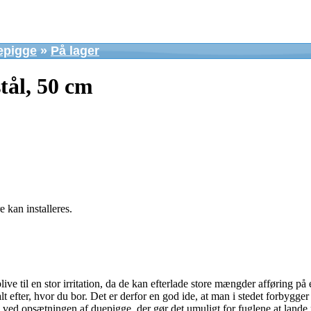
epigge
»
På lager
stål, 50 cm
 kan installeres.
ive til en stor irritation, da de kan efterlade store mængder afføring på 
e alt efter, hvor du bor. Det er derfor en god ide, at man i stedet forbyg
g ved opsætningen af duepigge, der gør det umuligt for fuglene at lande