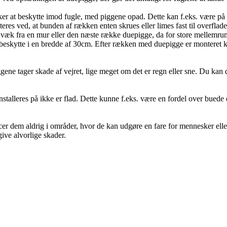
nsker at beskytte imod fugle, med piggene opad. Dette kan f.eks. være p
es ved, at bunden af rækken enten skrues eller limes fast til overfladen
cm væk fra en mur eller den næste række duepigge, da for store mellemru
kytte i en bredde af 30cm. Efter rækken med duepigge er monteret korre
iggene tager skade af vejret, lige meget om det er regn eller sne. Du kan
installeres på ikke er flad. Dette kunne f.eks. være en fordel over bue
cer dem aldrig i områder, hvor de kan udgøre en fare for mennesker ell
ive alvorlige skader.