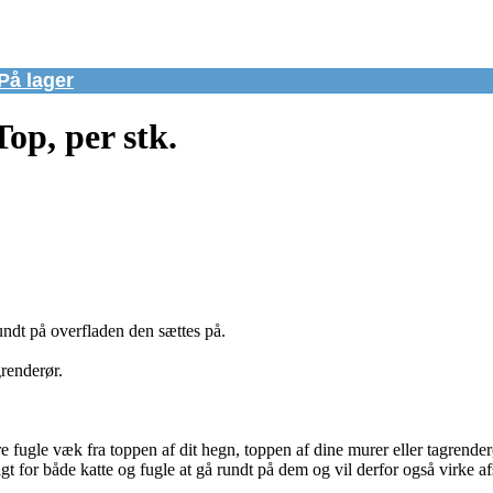
På lager
op, per stk.
rundt på overfladen den sættes på.
grenderør.
re fugle væk fra toppen af dit hegn, toppen af dine murer eller tagren
gt for både katte og fugle at gå rundt på dem og vil derfor også virke af