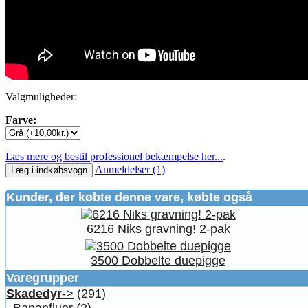
Valgmuligheder:
Farve:
Læs mere og bestil professionel bekæmpelse her...
.
Anmeldelser (1)
Læg i indkøbsvogn
Kunder, der købte denne vare, købte også
6216 Niks gravning! 2-pak
3500 Dobbelte duepigge
Varegrupper
Skadedyr
->
(291)
Bananfluer
(2)