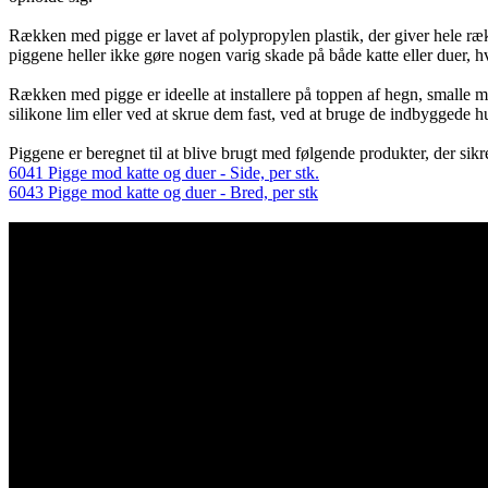
Rækken med pigge er lavet af polypropylen plastik, der giver hele række
piggene heller ikke gøre nogen varig skade på både katte eller duer, h
Rækken med pigge er ideelle at installere på toppen af hegn, smalle m
silikone lim eller ved at skrue dem fast, ved at bruge de indbyggede hu
Piggene er beregnet til at blive brugt med følgende produkter, der sik
6041 Pigge mod katte og duer - Side, per stk.
6043 Pigge mod katte og duer - Bred, per stk