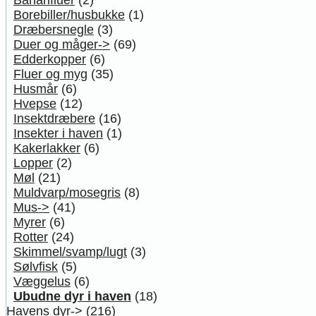
Borebiller/husbukke
(1)
Dræbersnegle
(3)
Duer og måger->
(69)
Edderkopper
(6)
Fluer og myg
(35)
Husmår
(6)
Hvepse
(12)
Insektdræbere
(16)
Insekter i haven
(1)
Kakerlakker
(6)
Lopper
(2)
Møl
(21)
Muldvarp/mosegris
(8)
Mus->
(41)
Myrer
(6)
Rotter
(24)
Skimmel/svamp/lugt
(3)
Sølvfisk
(5)
Væggelus
(6)
Ubudne dyr i haven
(18)
Havens dyr->
(216)