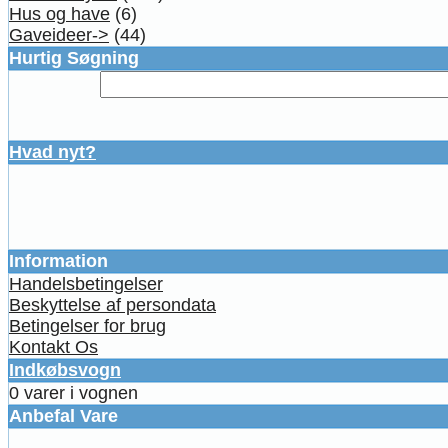
Hus og have
(6)
Gaveideer->
(44)
Hurtig Søgning
Hvad nyt?
Information
Handelsbetingelser
Beskyttelse af persondata
Betingelser for brug
Kontakt Os
Indkøbsvogn
0 varer i vognen
Anbefal Vare