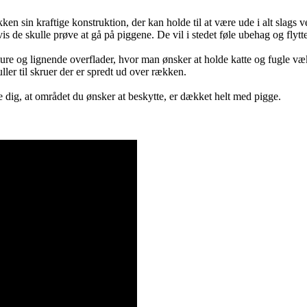
n sin kraftige konstruktion, der kan holde til at være ude i alt slags ve
vis de skulle prøve at gå på piggene. De vil i stedet føle ubehag og flyt
ure og lignende overflader, hvor man ønsker at holde katte og fugle væk
ller til skruer der er spredt ud over rækken.
re dig, at området du ønsker at beskytte, er dækket helt med pigge.