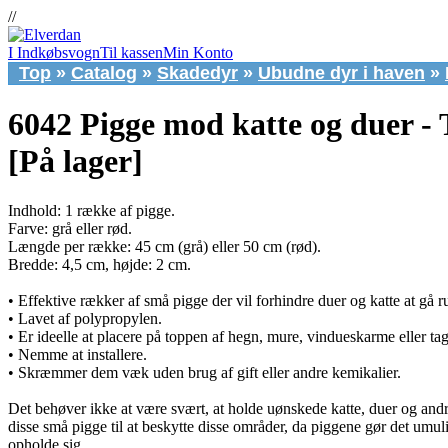
//
I Indkøbsvogn
Til kassen
Min Konto
Top
»
Catalog
»
Skadedyr
»
Ubudne dyr i haven
»
6042 Pigge mod katte og duer - T
[På lager]
Indhold: 1 række af pigge.
Farve: grå eller rød.
Længde per række: 45 cm (grå) eller 50 cm (rød).
Bredde: 4,5 cm, højde: 2 cm.
• Effektive rækker af små pigge der vil forhindre duer og katte at gå 
• Lavet af polypropylen.
• Er ideelle at placere på toppen af hegn, mure, vindueskarme eller ta
• Nemme at installere.
• Skræmmer dem væk uden brug af gift eller andre kemikalier.
Det behøver ikke at være svært, at holde uønskede katte, duer og and
disse små pigge til at beskytte disse områder, da piggene gør det umuli
opholde sig.