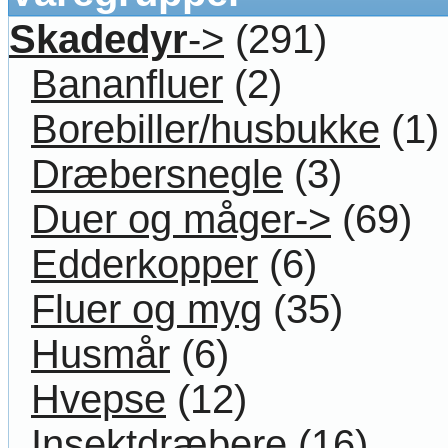
Skadedyr
->
(291)
Bananfluer
(2)
Borebiller/husbukke
(1)
Dræbersnegle
(3)
Duer og måger->
(69)
Edderkopper
(6)
Fluer og myg
(35)
Husmår
(6)
Hvepse
(12)
Insektdræbere
(16)