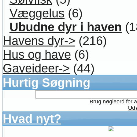
Væggelus
(6)
Ubudne dyr i haven
(1
Havens dyr->
(216)
Hus og have
(6)
Gaveideer->
(44)
Hurtig Søgning
Brug nøgleord for at
Udv
Hvad nyt?