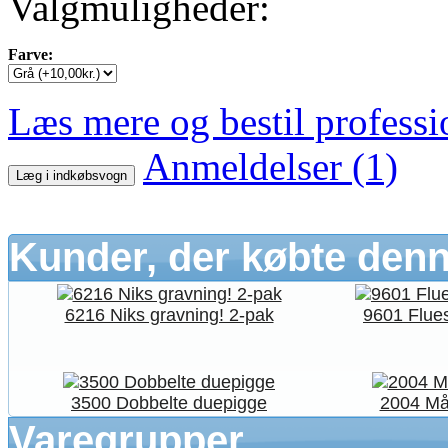
Valgmuligheder:
Farve:
Læs mere og bestil professi
Anmeldelser (1)
Læg i indkøbsvogn
Kunder, der købte denn
6216 Niks gravning! 2-pak
9601 Flues
3500 Dobbelte duepigge
2004 Må
Varegrupper