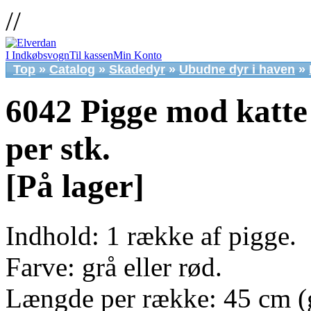
//
I Indkøbsvogn
Til kassen
Min Konto
Top
»
Catalog
»
Skadedyr
»
Ubudne dyr i haven
»
6042 Pigge mod katte 
per stk.
[På lager]
Indhold: 1 række af pigge.
Farve: grå eller rød.
Længde per række: 45 cm (gr