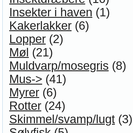
Insekter i haven
(1)
Kakerlakker
(6)
Lopper
(2)
Møl
(21)
Muldvarp/mosegris
(8)
Mus->
(41)
Myrer
(6)
Rotter
(24)
Skimmel/svamp/lugt
(3)
Sølvfisk
(5)