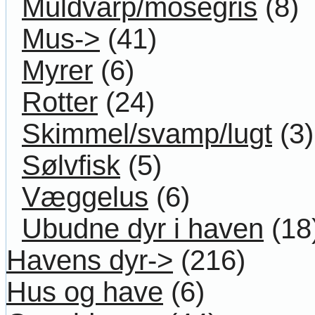
Muldvarp/mosegris
(8)
Mus->
(41)
Myrer
(6)
Rotter
(24)
Skimmel/svamp/lugt
(3)
Sølvfisk
(5)
Væggelus
(6)
Ubudne dyr i haven
(18
Havens dyr->
(216)
Hus og have
(6)