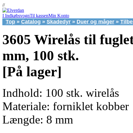
//
I Indkøbsvogn
Til kassen
Min Konto
Top
»
Catalog
»
Skadedyr
»
Duer og måger
»
Tilb
3605 Wirelås til fugle
mm, 100 stk.
[På lager]
Indhold: 100 stk. wirelås
Materiale: forniklet kobber
Længde: 8 mm