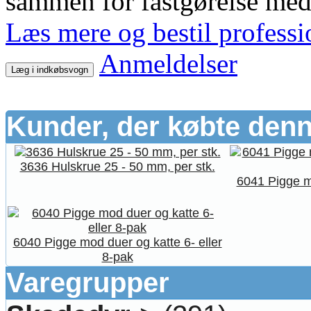
sammen for fastgørelse me
Læs mere og bestil professi
Anmeldelser
Læg i indkøbsvogn
Kunder, der købte denn
3636 Hulskrue 25 - 50 mm, per stk.
6041 Pigge m
6040 Pigge mod duer og katte 6- eller
8-pak
Varegrupper