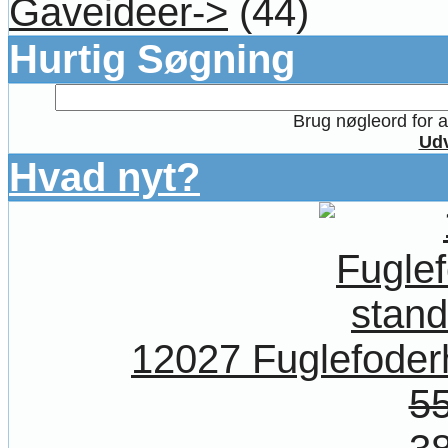
Gaveideer->
(44)
Hurtig Søgning
Brug nøgleord for at
Udv
Hvad nyt?
12027 Fuglefoder
55