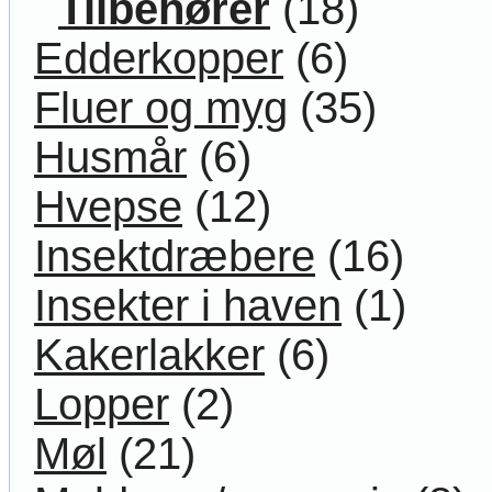
Tilbehører
(18)
Edderkopper
(6)
Fluer og myg
(35)
Husmår
(6)
Hvepse
(12)
Insektdræbere
(16)
Insekter i haven
(1)
Kakerlakker
(6)
Lopper
(2)
Møl
(21)