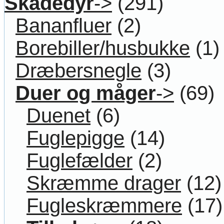
Skadedyr
->
(291)
Bananfluer
(2)
Borebiller/husbukke
(1)
Dræbersnegle
(3)
Duer og måger
->
(69)
Duenet
(6)
Fuglepigge
(14)
Fuglefælder
(2)
Skræmme drager
(12)
Fugleskræmmere
(17)