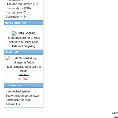
Ubudne dyr i haven
(18)
Havens dyr->
(216)
Hus og have
(6)
Gaveideer->
(44)
Hurtig Søgning
Brug nøgleord for at finde
den vare du leder efter.
Udvidet Søgning
Hvad nyt?
4126 Sølvfisk og skægkræ
fælde
30,00kr.
21,00kr.
Information
Handelsbetingelser
Beskyttelse af persondata
Betingelser for brug
Kontakt Os
Copy
Pow