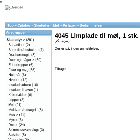
//
Top
»
Catalog
»
Skadedyr
»
Møl
»
På lager
»
Bedømmelser
Varegrupper
4045 Limplade til møl, 1 stk.
Skadedyr
->
(291)
[På lager]
Bananfluer
(2)
Der er p.t. ingen anmeldelser.
Borebiller/husbukke
(1)
Dræbersnegle
(3)
Duer og måger->
(69)
Edderkopper
(6)
Tilbage
Fluer og myg
(35)
Husmår
(6)
Hvepse
(12)
Insektdræbere
(16)
Insekter i haven
(1)
Kakerlakker
(6)
Lopper
(2)
Møl
(21)
Muldvarp/mosegris
(8)
Mus->
(41)
Myrer
(6)
Rotter
(24)
Skimmel/svamp/lugt
(3)
Sølvfisk
(5)
Væggelus
(6)