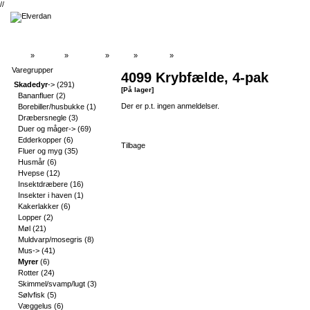
//
Top
»
Catalog
»
Skadedyr
»
Myrer
»
På lager
»
Bedømmelser
Varegrupper
4099 Krybfælde, 4-pak
Skadedyr
->
(291)
[På lager]
Bananfluer
(2)
Der er p.t. ingen anmeldelser.
Borebiller/husbukke
(1)
Dræbersnegle
(3)
Duer og måger->
(69)
Edderkopper
(6)
Tilbage
Fluer og myg
(35)
Husmår
(6)
Hvepse
(12)
Insektdræbere
(16)
Insekter i haven
(1)
Kakerlakker
(6)
Lopper
(2)
Møl
(21)
Muldvarp/mosegris
(8)
Mus->
(41)
Myrer
(6)
Rotter
(24)
Skimmel/svamp/lugt
(3)
Sølvfisk
(5)
Væggelus
(6)