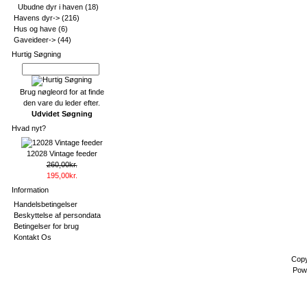
Ubudne dyr i haven
(18)
Havens dyr->
(216)
Hus og have
(6)
Gaveideer->
(44)
Hurtig Søgning
Brug nøgleord for at finde
den vare du leder efter.
Udvidet Søgning
Hvad nyt?
12028 Vintage feeder
260,00kr.
195,00kr.
Information
Handelsbetingelser
Beskyttelse af persondata
Betingelser for brug
Kontakt Os
Copy
Pow