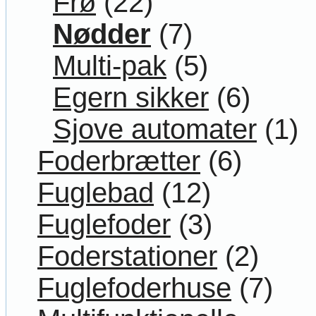
Frø
(22)
Nødder
(7)
Multi-pak
(5)
Egern sikker
(6)
Sjove automater
(1)
Foderbrætter
(6)
Fuglebad
(12)
Fuglefoder
(3)
Foderstationer
(2)
Fuglefoderhuse
(7)