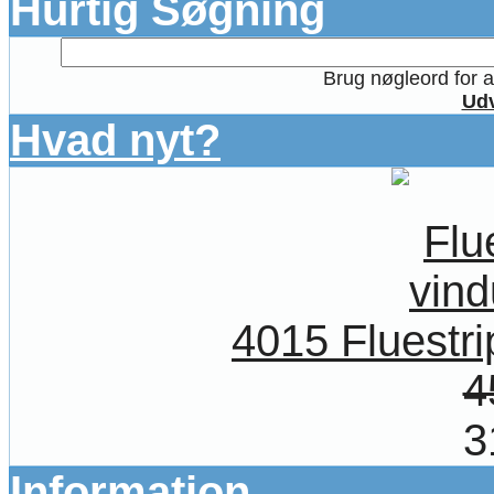
Hurtig Søgning
Brug nøgleord for at
Udv
Hvad nyt?
4015 Fluestrip
4
3
Information