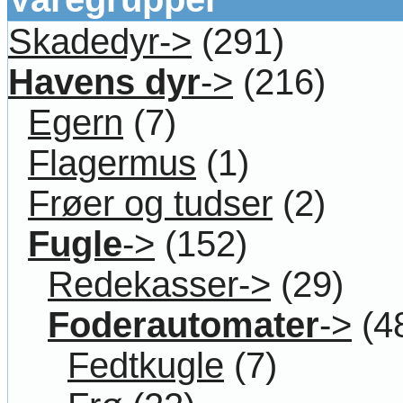
Skadedyr->
(291)
Havens dyr
->
(216)
Egern
(7)
Flagermus
(1)
Frøer og tudser
(2)
Fugle
->
(152)
Redekasser->
(29)
Foderautomater
->
(4
Fedtkugle
(7)