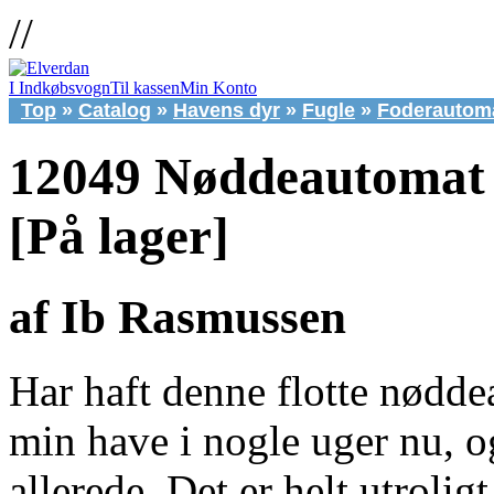
//
I Indkøbsvogn
Til kassen
Min Konto
Top
»
Catalog
»
Havens dyr
»
Fugle
»
Foderautom
12049 Nøddeautomat 
[På lager]
af Ib Rasmussen
Har haft denne flotte nødde
min have i nogle uger nu, o
allerede. Det er helt utroli