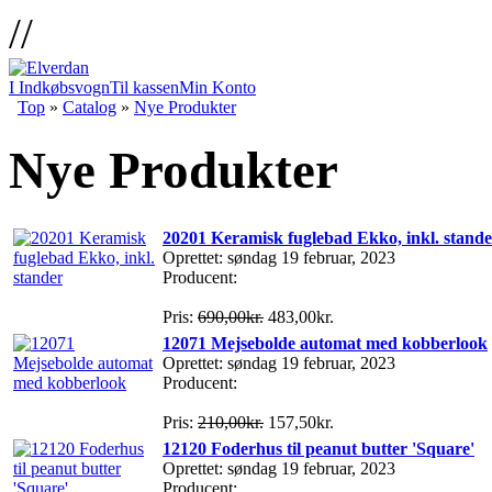
//
I Indkøbsvogn
Til kassen
Min Konto
Top
»
Catalog
»
Nye Produkter
Nye Produkter
20201 Keramisk fuglebad Ekko, inkl. stande
Oprettet: søndag 19 februar, 2023
Producent:
Pris:
690,00kr.
483,00kr.
12071 Mejsebolde automat med kobberlook
Oprettet: søndag 19 februar, 2023
Producent:
Pris:
210,00kr.
157,50kr.
12120 Foderhus til peanut butter 'Square'
Oprettet: søndag 19 februar, 2023
Producent: