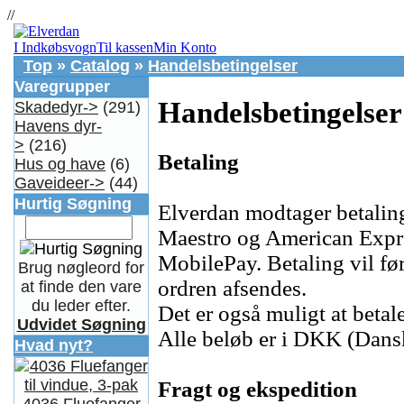
//
I Indkøbsvogn
Til kassen
Min Konto
Top
»
Catalog
»
Handelsbetingelser
Varegrupper
Handelsbetingelser
Skadedyr->
(291)
Havens dyr-
>
(216)
Betaling
Hus og have
(6)
Gaveideer->
(44)
Hurtig Søgning
Elverdan modtager betalin
Maestro og American Expre
MobilePay. Betaling vil før
Brug nøgleord for
ordren afsendes.
at finde den vare
du leder efter.
Det er også muligt at betal
Udvidet Søgning
Alle beløb er i DKK (Dansk
Hvad nyt?
Fragt og ekspedition