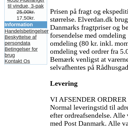
4036 Fluefanger
til vindue, 3-pak
Prisen på fragt og ekspedi
25,00kr.
17,50kr.
størrelse. Elverdan.dk br
Information
Danmarks fragtpriser og be
Handelsbetingelser
forsendelse med omdeling (
Beskyttelse af
omdeling (80 kr. inkl. moms
persondata
Betingelser for
omdeling ved ordrer fra 5.
brug
Bemærk venligst at varerne
Kontakt Os
selvafhentes på Rådhusgad
Levering
VI AFSENDER ORDRER
Normal leveringstid til ad
efter ordreafsendelse. All
med Post Danmark. Alle var