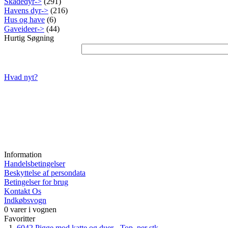
Skadedyr->
(291)
Havens dyr->
(216)
Hus og have
(6)
Gaveideer->
(44)
Hurtig Søgning
Hvad nyt?
Information
Handelsbetingelser
Beskyttelse af persondata
Betingelser for brug
Kontakt Os
Indkøbsvogn
0 varer i vognen
Favoritter
6042 Pigge mod katte og duer - Top, per stk.