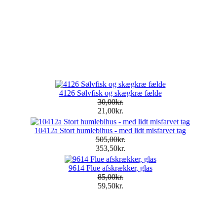
4126 Sølvfisk og skægkræ fælde
30,00kr.
21,00kr.
10412a Stort humlebihus - med lidt misfarvet tag
505,00kr.
353,50kr.
9614 Flue afskrækker, glas
85,00kr.
59,50kr.