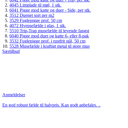
4045 Limplade til møl, 1 stk.
6041 Pigge mod katte og duer - Side, per stk.
3512 Duenet sort per m2
3529 Fuglepigge prof. 50 cm
4072 Hvepsefælde i glas, 1 stk.
5510 Trip-Trap musefælde til levende fangst
6040 Pigge mod duer og katte 6- eller 8-pak
3532 Fuglepigge prof. i rustfrit stål, 50 cm
5528 Musefælde i kraftigt metal til store mus
Særtilbud
Anmeldelser
En god robust fælde til halvpris. Kan godt anbefales. ..