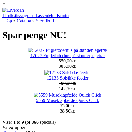
//
I Indkøbsvogn
Til kassen
Min Konto
Top
»
Catalog
»
Særtilbud
Spar penge NU!
12027 Fuglefoderhus på stander, egetræ
550,00kr.
385,00kr.
12133 Solsikke feeder
190,00kr.
142,50kr.
5559 Museklapfælde Quick Click
55,00kr.
38,50kr.
Viser
1
to
9
(of
366
specials)
Varegrupper