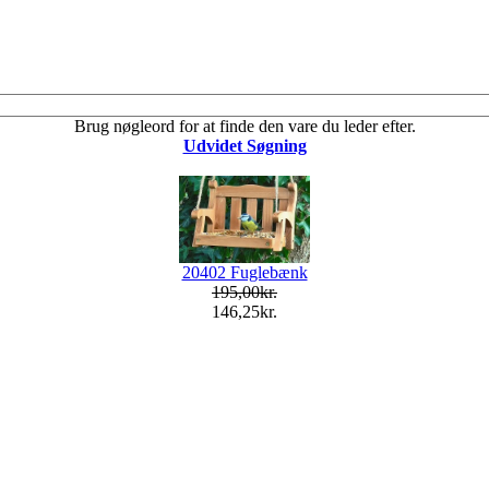
Brug nøgleord for at finde den vare du leder efter.
Udvidet Søgning
20402 Fuglebænk
195,00kr.
146,25kr.