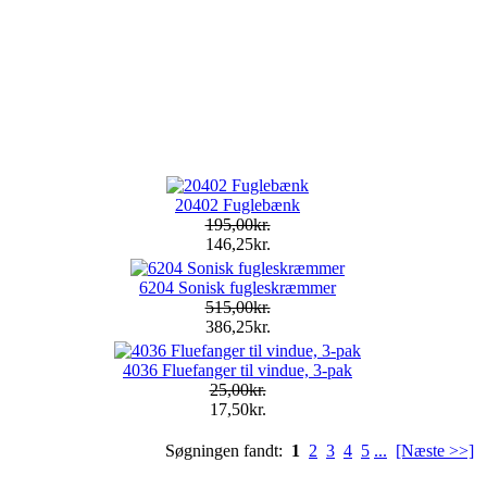
20402 Fuglebænk
195,00kr.
146,25kr.
6204 Sonisk fugleskræmmer
515,00kr.
386,25kr.
4036 Fluefanger til vindue, 3-pak
25,00kr.
17,50kr.
Søgningen fandt:
1
2
3
4
5
...
[Næste >>]