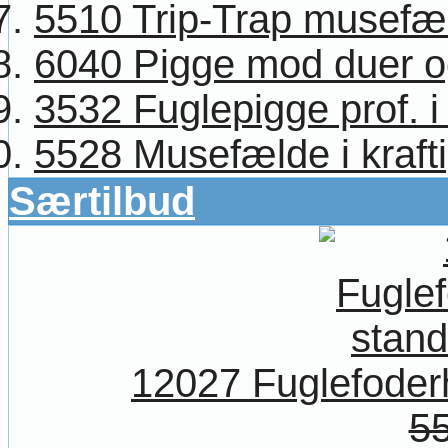
5510 Trip-Trap musefæl
6040 Pigge mod duer og 
3532 Fuglepigge prof. i 
5528 Musefælde i krafti
Særtilbud
12027 Fuglefoder
55