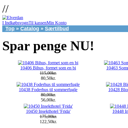
//
I Indkøbsvogn
Til kassen
Min Konto
Top
»
Catalog
»
Særtilbud
Spar penge NU!
10406 Bihus, formet som en bi
10463 Somm
115,00kr.
80,50kr.
10438 Foderhus til sommerfugle
10428 Blom
80,00kr.
56,00kr.
10450 Insekthotel 'Frida'
10448 In
175,00kr.
122,50kr.