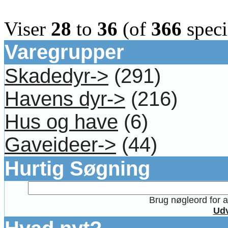
Viser
28
to
36
(of
366
speci
Varegrupper
Skadedyr->
(291)
Havens dyr->
(216)
Hus og have
(6)
Gaveideer->
(44)
Hurtig Søgning
Brug nøgleord for at
Udv