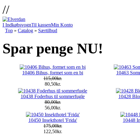
//
I Indkøbsvogn
Til kassen
Min Konto
Top
»
Catalog
»
Særtilbud
Spar penge NU!
10406 Bihus, formet som en bi
10463 Somm
115,00kr.
80,50kr.
10438 Foderhus til sommerfugle
10428 Blom
80,00kr.
56,00kr.
10450 Insekthotel 'Frida'
10448 In
175,00kr.
122,50kr.