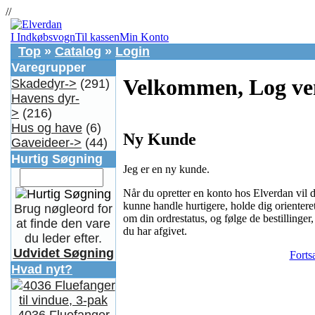
//
I Indkøbsvogn
Til kassen
Min Konto
Top
»
Catalog
»
Login
Varegrupper
Velkommen, Log ven
Skadedyr->
(291)
Havens dyr-
>
(216)
Hus og have
(6)
Ny Kunde
Gaveideer->
(44)
Hurtig Søgning
Jeg er en ny kunde.
Når du opretter en konto hos Elverdan vil 
kunne handle hurtigere, holde dig orientere
Brug nøgleord for
om din ordrestatus, og følge de bestillinger,
at finde den vare
du har afgivet.
du leder efter.
Udvidet Søgning
Forts
Hvad nyt?