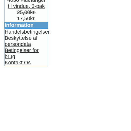
4036 Fluefanger
til vindue, 3-pak
25,00kr.
17,50kr.
Information
Handelsbetingelser
Beskyttelse af
persondata
Betingelser for
brug
Kontakt Os