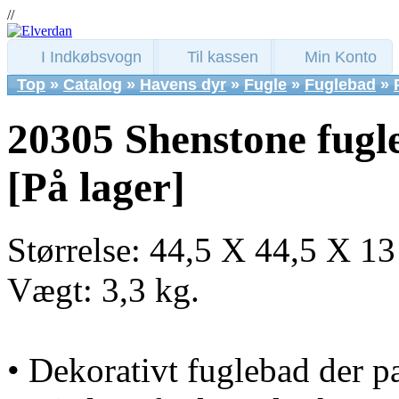
//
I Indkøbsvogn
Til kassen
Min Konto
Top
»
Catalog
»
Havens dyr
»
Fugle
»
Fuglebad
»
20305 Shenstone fugl
[På lager]
Størrelse: 44,5 X 44,5 X 13
Vægt: 3,3 kg.
• Dekorativt fuglebad der pa