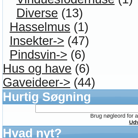
Diverse
(13)
Hasselmus
(1)
Insekter->
(47)
Pindsvin->
(6)
Hus og have
(6)
Gaveideer->
(44)
Hurtig Søgning
Brug nøgleord for at
Udv
Hvad nyt?