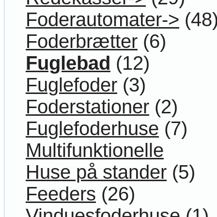
Foderautomater->
(48
Foderbrætter
(6)
Fuglebad
(12)
Fuglefoder
(3)
Foderstationer
(2)
Fuglefoderhuse
(7)
Multifunktionelle
Huse på stander
(5)
Feeders
(26)
Vinduesfoderhuse
(1)