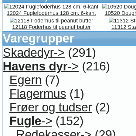
12024 Fuglefoderhus 128 cm, 6-kant
10520 Dough
12118 Foderhus til peanut butter
11312 Sta
Varegrupper
Skadedyr->
(291)
Havens dyr
->
(216)
Egern
(7)
Flagermus
(1)
Frøer og tudser
(2)
Fugle
->
(152)
Redekasser->
(29)